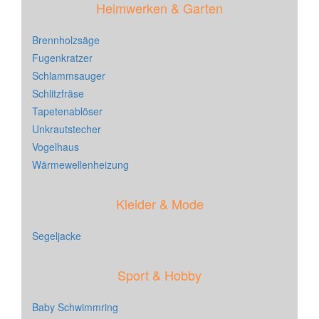
Heimwerken & Garten
Brennholzsäge
Fugenkratzer
Schlammsauger
Schlitzfräse
Tapetenablöser
Unkrautstecher
Vogelhaus
Wärmewellenheizung
Kleider & Mode
Segeljacke
Sport & Hobby
Baby Schwimmring