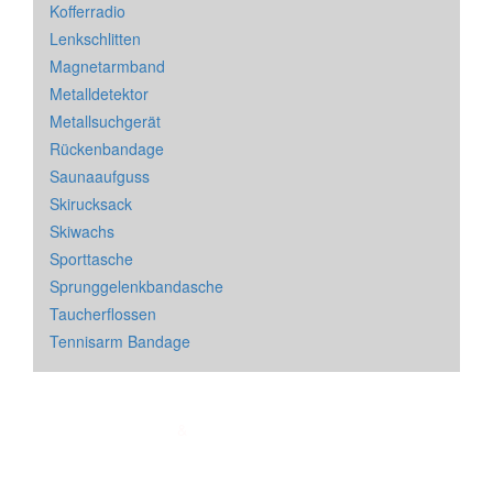
Kofferradio
Lenkschlitten
Magnetarmband
Metalldetektor
Metallsuchgerät
Rückenbandage
Saunaaufguss
Skirucksack
Skiwachs
Sporttasche
Sprunggelenkbandasche
Taucherflossen
Tennisarm Bandage
Impressum
&
Datenschutz
| * = Affiliate Link