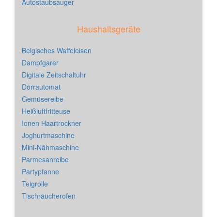
Autostaubsauger
Haushaltsgeräte
Belgisches Waffeleisen
Dampfgarer
Digitale Zeitschaltuhr
Dörrautomat
Gemüsereibe
Heißluftfritteuse
Ionen Haartrockner
Joghurtmaschine
Mini-Nähmaschine
Parmesanreibe
Partypfanne
Teigrolle
Tischräucherofen