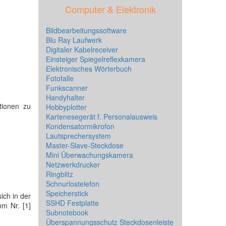
Computer & Elektronik
Bildbearbeitungssoftware
Blu Ray Laufwerk
Digitaler Kabelreceiver
Einsteiger Spiegelreflexkamera
Elektronisches Wörterbuch
Fotofalle
Funkscanner
Handyhalter
tionen zu
Hobbyplotter
Kartenesegerät f. Personalausweis
Kondensatormikrofon
Lautsprechersystem
Master-Slave-Steckdose
Mini Überwachungskamera
Netzwerkdrucker
Ringblitz
Schnurlostelefon
Speicherstick
ich in der
SSHD Festplatte
mm Nr. [1]
Subnotebook
Überspannungsschutz Steckdosenleiste