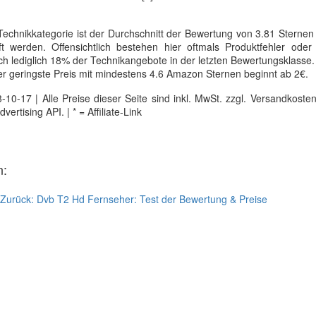
echnikkategorie ist der Durchschnitt der Bewertung von 3.81 Sterne
 werden. Offensichtlich bestehen hier oftmals Produktfehler oder u
h lediglich 18% der Technikangebote in der letzten Bewertungsklasse.
er geringste Preis mit mindestens 4.6 Amazon Sternen beginnt ab 2€.
0-17 | Alle Preise dieser Seite sind inkl. MwSt. zzgl. Versandkosten |
tising API. | * = Affiliate-Link
n:
Zurück:
Dvb T2 Hd Fernseher: Test der Bewertung & Preise