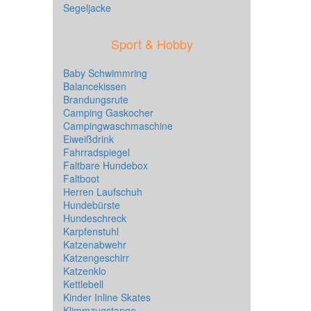
Segeljacke
Sport & Hobby
Baby Schwimmring
Balancekissen
Brandungsrute
Camping Gaskocher
Campingwaschmaschine
Eiweißdrink
Fahrradspiegel
Faltbare Hundebox
Faltboot
Herren Laufschuh
Hundebürste
Hundeschreck
Karpfenstuhl
Katzenabwehr
Katzengeschirr
Katzenklo
Kettlebell
Kinder Inline Skates
Klimmzugstange