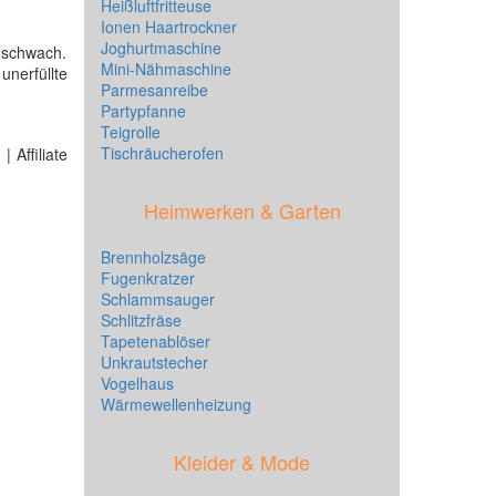
Heißluftfritteuse
Ionen Haartrockner
Joghurtmaschine
n schwach.
Mini-Nähmaschine
nerfüllte
Parmesanreibe
Partypfanne
Teigrolle
Tischräucherofen
 Affiliate
Heimwerken & Garten
Brennholzsäge
Fugenkratzer
Schlammsauger
Schlitzfräse
Tapetenablöser
Unkrautstecher
Vogelhaus
Wärmewellenheizung
Kleider & Mode