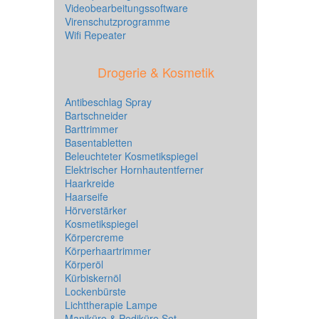
Videobearbeitungssoftware
Virenschutzprogramme
Wifi Repeater
Drogerie & Kosmetik
Antibeschlag Spray
Bartschneider
Barttrimmer
Basentabletten
Beleuchteter Kosmetikspiegel
Elektrischer Hornhautentferner
Haarkreide
Haarseife
Hörverstärker
Kosmetikspiegel
Körpercreme
Körperhaartrimmer
Körperöl
Kürbiskernöl
Lockenbürste
Lichttherapie Lampe
Maniküre & Pediküre Set