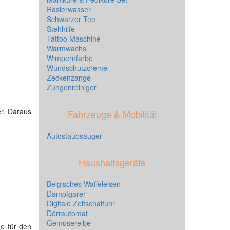
Rasierwasser
Schwarzer Tee
Stehhilfe
Tattoo Maschine
Warmwachs
Wimpernfarbe
Wundschutzcreme
Zeckenzange
Zungenreiniger
er. Daraus
Fahrzeuge & Mobilität
Autostaubsauger
Haushaltsgeräte
Belgisches Waffeleisen
Dampfgarer
Digitale Zeitschaltuhr
Dörrautomat
Gemüsereibe
e für den