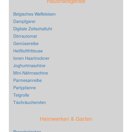
Haushaltsgeräte
Belgisches Waffeleisen
Dampfgarer
Digitale Zeitschaltuhr
Dörrautomat
Gemüsereibe
Heißluftfritteuse
Ionen Haartrockner
Joghurtmaschine
Mini-Nähmaschine
Parmesanreibe
Partypfanne
Teigrolle
Tischräucherofen
Heimwerken & Garten
Brennholzsäge