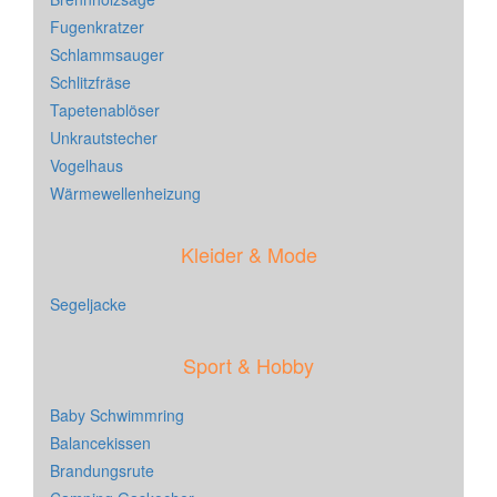
Fugenkratzer
Schlammsauger
Schlitzfräse
Tapetenablöser
Unkrautstecher
Vogelhaus
Wärmewellenheizung
Kleider & Mode
Segeljacke
Sport & Hobby
Baby Schwimmring
Balancekissen
Brandungsrute