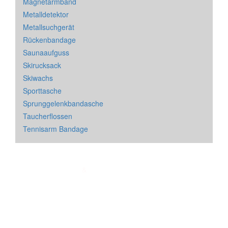
Magnetarmband
Metalldetektor
Metallsuchgerät
Rückenbandage
Saunaaufguss
Skirucksack
Skiwachs
Sporttasche
Sprunggelenkbandasche
Taucherflossen
Tennisarm Bandage
Impressum
&
Datenschutz
| * = Affiliate Link