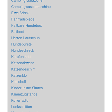
Camping Gaskocher
Campingwaschmaschine
Eiweißdrink
Fahrradspiegel
Faltbare Hundebox
Faltboot
Herren Laufschuh
Hundebürste
Hundeschreck
Karpfenstuhl
Katzenabwehr
Katzengeschirr
Katzenklo
Kettlebell
Kinder Inline Skates
Klimmzugstange
Kofferradio
Lenkschlitten