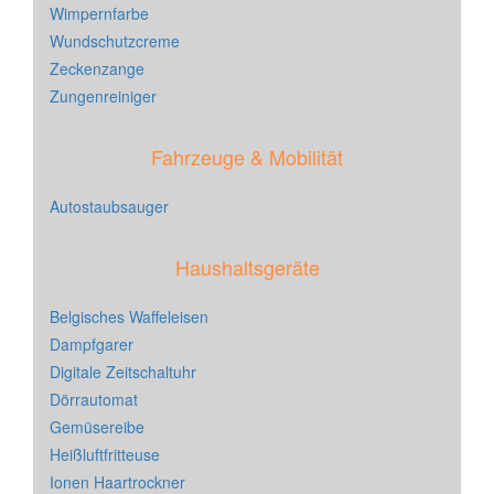
Wimpernfarbe
Wundschutzcreme
Zeckenzange
Zungenreiniger
Fahrzeuge & Mobilität
Autostaubsauger
Haushaltsgeräte
Belgisches Waffeleisen
Dampfgarer
Digitale Zeitschaltuhr
Dörrautomat
Gemüsereibe
Heißluftfritteuse
Ionen Haartrockner