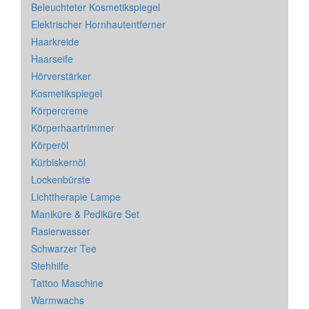
Beleuchteter Kosmetikspiegel
Elektrischer Hornhautentferner
Haarkreide
Haarseife
Hörverstärker
Kosmetikspiegel
Körpercreme
Körperhaartrimmer
Körperöl
Kürbiskernöl
Lockenbürste
Lichttherapie Lampe
Maniküre & Pediküre Set
Rasierwasser
Schwarzer Tee
Stehhilfe
Tattoo Maschine
Warmwachs