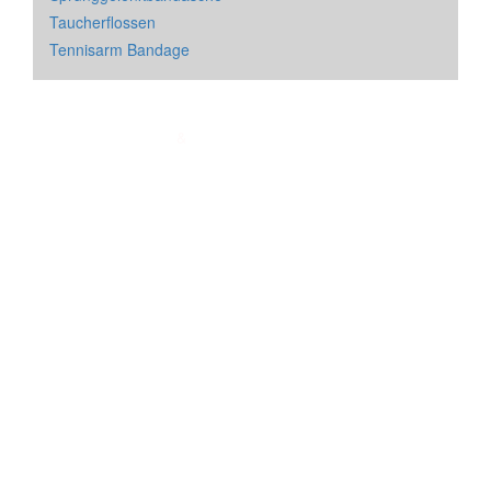
Taucherflossen
Tennisarm Bandage
Impressum
&
Datenschutz
| * = Affiliate Link