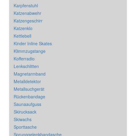
Karpfenstuhl
Katzenabwehr
Katzengeschirr
Katzenklo
Kettlebell
Kinder Inline Skates
Klimmzugstange
Kofferradio
Lenkschlitten
Magnetarmband
Metalldetektor
Metallsuchgerät
Rückenbandage
Saunaaufguss
Skirucksack
Skiwachs
Sporttasche
Sprunggelenkbandasche