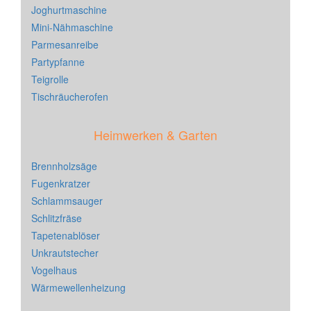
Joghurtmaschine
Mini-Nähmaschine
Parmesanreibe
Partypfanne
Teigrolle
Tischräucherofen
Heimwerken & Garten
Brennholzsäge
Fugenkratzer
Schlammsauger
Schlitzfräse
Tapetenablöser
Unkrautstecher
Vogelhaus
Wärmewellenheizung