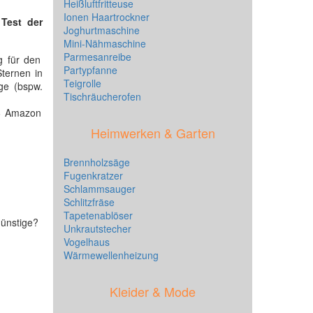
Heißluftfritteuse
Ionen Haartrockner
n
Test der
Joghurtmaschine
Mini-Nähmaschine
Parmesanreibe
g für den
Partypfanne
ternen in
Teigrolle
ige (bspw.
Tischräucherofen
.6 Amazon
Heimwerken & Garten
Brennholzsäge
Fugenkratzer
Schlammsauger
Schlitzfräse
Tapetenablöser
günstige?
Unkrautstecher
Vogelhaus
Wärmewellenheizung
Kleider & Mode