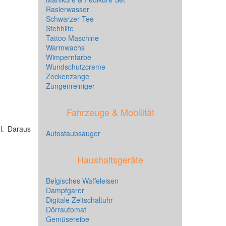
Rasierwasser
Schwarzer Tee
Stehhilfe
Tattoo Maschine
Warmwachs
Wimpernfarbe
Wundschutzcreme
Zeckenzange
Zungenreiniger
Fahrzeuge & Mobilität
el. Daraus
Autostaubsauger
Haushaltsgeräte
Belgisches Waffeleisen
Dampfgarer
Digitale Zeitschaltuhr
Dörrautomat
Gemüsereibe