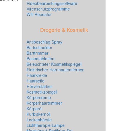
Videobearbeitungssoftware
Virenschutzprogramme
Wifi Repeater
Drogerie & Kosmetik
Antibeschlag Spray
Bartschneider
Barttrimmer
Basentabletten
Beleuchteter Kosmetikspiegel
Elektrischer Hornhautentferner
Haarkreide
Haarseife
Hörverstärker
Kosmetikspiegel
Körpercreme
Körperhaartrimmer
Körperöl
Kürbiskernöl
Lockenbürste
Lichttherapie Lampe
Maniküre & Pediküre Set