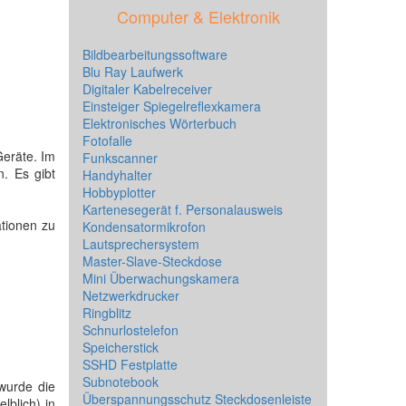
Computer & Elektronik
Bildbearbeitungssoftware
Blu Ray Laufwerk
Digitaler Kabelreceiver
Einsteiger Spiegelreflexkamera
Elektronisches Wörterbuch
Fotofalle
Geräte. Im
Funkscanner
. Es gibt
Handyhalter
Hobbyplotter
Kartenesegerät f. Personalausweis
ationen zu
Kondensatormikrofon
Lautsprechersystem
Master-Slave-Steckdose
Mini Überwachungskamera
Netzwerkdrucker
Ringblitz
Schnurlostelefon
Speicherstick
SSHD Festplatte
Subnotebook
wurde die
Überspannungsschutz Steckdosenleiste
lblich) in