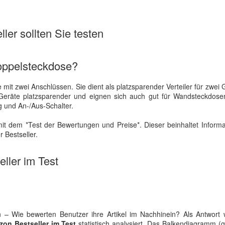
ler sollten Sie testen
oppelsteckdose?
it zwei Anschlüssen. Sie dient als platzsparender Verteiler für zwei 
 Geräte platzsparender und eignen sich auch gut für Wandsteckdosen
g und An-/Aus-Schalter.
it dem *Test der Bewertungen und Preise*. Dieser beinhaltet Inform
 Bestseller.
ller im Test
– Wie bewerten Benutzer ihre Artikel im Nachhinein? Als Antwort 
on Bestseller im Test
statistisch analysiert. Das Balkendiagramm (ge