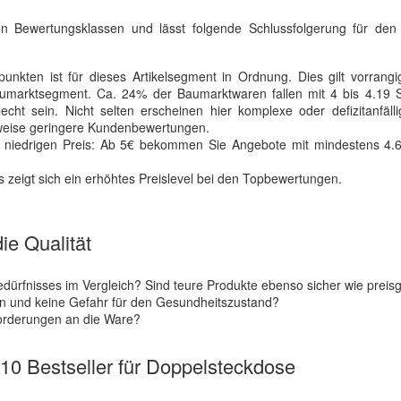
bten Bewertungsklassen und lässt folgende Schlussfolgerung für de
nkten ist für dieses Artikelsegment in Ordnung. Dies gilt vorrangi
arktsegment. Ca. 24% der Baumarktwaren fallen mit 4 bis 4.19 S
cht sein. Nicht selten erscheinen hier komplexe oder defizitanfäll
rweise geringere Kundenbewertungen.
 niedrigen Preis: Ab 5€ bekommen Sie Angebote mit mindestens 4
Es zeigt sich ein erhöhtes Preislevel bei den Topbewertungen.
ie Qualität
bedürfnisses im Vergleich? Sind teure Produkte ebenso sicher wie preis
ften und keine Gefahr für den Gesundheitszustand?
orderungen an die Ware?
e 10 Bestseller für Doppelsteckdose