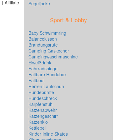
 Affiliate
Segeljacke
Sport & Hobby
Baby Schwimmring
Balancekissen
Brandungsrute
Camping Gaskocher
Campingwaschmaschine
Eiweißdrink
Fahrradspiegel
Faltbare Hundebox
Faltboot
Herren Laufschuh
Hundebürste
Hundeschreck
Karpfenstuhl
Katzenabwehr
Katzengeschirr
Katzenklo
Kettlebell
Kinder Inline Skates
Klimmzugstange