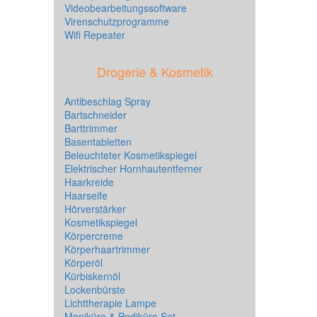
Videobearbeitungssoftware
Virenschutzprogramme
Wifi Repeater
Drogerie & Kosmetik
Antibeschlag Spray
Bartschneider
Barttrimmer
Basentabletten
Beleuchteter Kosmetikspiegel
Elektrischer Hornhautentferner
Haarkreide
Haarseife
Hörverstärker
Kosmetikspiegel
Körpercreme
Körperhaartrimmer
Körperöl
Kürbiskernöl
Lockenbürste
Lichttherapie Lampe
Maniküre & Pediküre Set