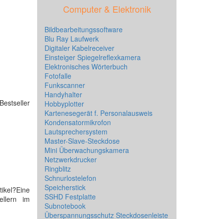
Computer & Elektronik
Bildbearbeitungssoftware
Blu Ray Laufwerk
Digitaler Kabelreceiver
Einsteiger Spiegelreflexkamera
Elektronisches Wörterbuch
Fotofalle
Funkscanner
Handyhalter
Bestseller
Hobbyplotter
Kartenesegerät f. Personalausweis
Kondensatormikrofon
Lautsprechersystem
Master-Slave-Steckdose
Mini Überwachungskamera
Netzwerkdrucker
Ringblitz
Schnurlostelefon
Speicherstick
ikel?Eine
SSHD Festplatte
ellern im
Subnotebook
Überspannungsschutz Steckdosenleiste