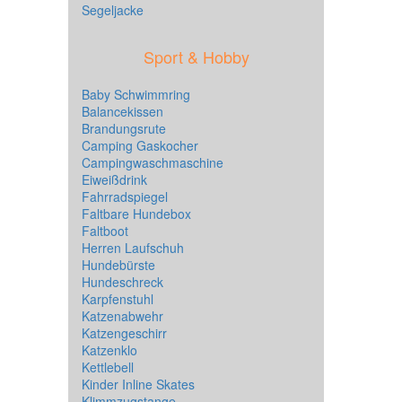
Segeljacke
Sport & Hobby
Baby Schwimmring
Balancekissen
Brandungsrute
Camping Gaskocher
Campingwaschmaschine
Eiweißdrink
Fahrradspiegel
Faltbare Hundebox
Faltboot
Herren Laufschuh
Hundebürste
Hundeschreck
Karpfenstuhl
Katzenabwehr
Katzengeschirr
Katzenklo
Kettlebell
Kinder Inline Skates
Klimmzugstange