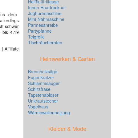
Heißluftfritteuse
Ionen Haartrockner
Joghurtmaschine
us dem
Mini-Nähmaschine
llerdings
Parmesanreibe
ch schwer
Partypfanne
4 bis 4.19
Teigrolle
Tischräucherofen
 Affiliate
Heimwerken & Garten
Brennholzsäge
Fugenkratzer
Schlammsauger
Schlitzfräse
Tapetenablöser
Unkrautstecher
Vogelhaus
Wärmewellenheizung
Kleider & Mode