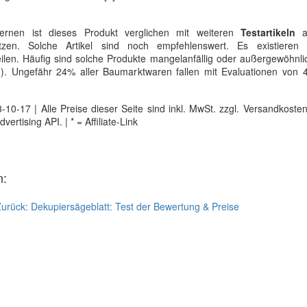
ernen ist dieses Produkt verglichen mit weiteren
Testartikeln
a
zen. Solche Artikel sind noch empfehlenswert. Es existieren a
len. Häufig sind solche Produkte mangelanfällig oder außergewöhnli
en). Ungefähr 24% aller Baumarktwaren fallen mit Evaluationen von 
0-17 | Alle Preise dieser Seite sind inkl. MwSt. zzgl. Versandkosten |
tising API. | * = Affiliate-Link
n:
Zurück:
Dekupiersägeblatt: Test der Bewertung & Preise