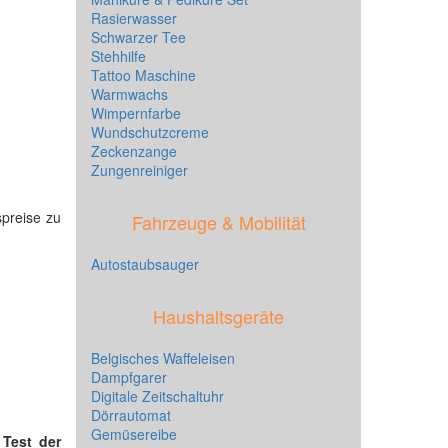
Rasierwasser
Schwarzer Tee
Stehhilfe
Tattoo Maschine
Warmwachs
Wimpernfarbe
Wundschutzcreme
Zeckenzange
Zungenreiniger
spreise zu
Fahrzeuge & Mobilität
Autostaubsauger
Haushaltsgeräte
Belgisches Waffeleisen
Dampfgarer
Digitale Zeitschaltuhr
Dörrautomat
Gemüsereibe
n
Test der