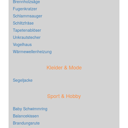
Brennholzsäge
Fugenkratzer
Schlammsauger
Schlitzfräse
Tapetenablöser
Unkrautstecher
Vogelhaus
Wärmewellenheizung
Kleider & Mode
Segeljacke
Sport & Hobby
Baby Schwimmring
Balancekissen
Brandungsrute