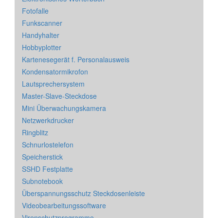
Fotofalle
Funkscanner
Handyhalter
Hobbyplotter
Kartenesegerät f. Personalausweis
Kondensatormikrofon
Lautsprechersystem
Master-Slave-Steckdose
Mini Überwachungskamera
Netzwerkdrucker
Ringblitz
Schnurlostelefon
Speicherstick
SSHD Festplatte
Subnotebook
Überspannungsschutz Steckdosenleiste
Videobearbeitungssoftware
Virenschutzprogramme