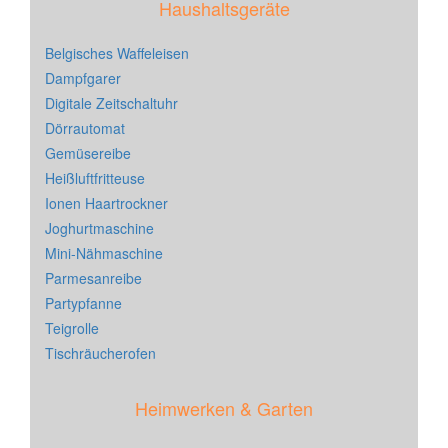
Haushaltsgeräte
Belgisches Waffeleisen
Dampfgarer
Digitale Zeitschaltuhr
Dörrautomat
Gemüsereibe
Heißluftfritteuse
Ionen Haartrockner
Joghurtmaschine
Mini-Nähmaschine
Parmesanreibe
Partypfanne
Teigrolle
Tischräucherofen
Heimwerken & Garten