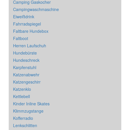
Camping Gaskocher
Campingwaschmaschine
Eiweißdrink
Fahrradspiegel
Faltbare Hundebox
Faltboot
Herren Laufschuh
Hundebürste
Hundeschreck
Karpfenstuhl
Katzenabwehr
Katzengeschirr
Katzenklo
Kettlebell
Kinder Inline Skates
Klimmzugstange
Kofferradio
Lenkschlitten