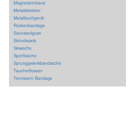
Magnetarmband
Metalldetektor
Metallsuchgerät
Rückenbandage
Saunaaufguss
Skirucksack
Skiwachs
Sporttasche
Sprunggelenkbandasche
Taucherflossen
Tennisarm Bandage
Impressum
&
Datenschutz
| * = Affiliate Link