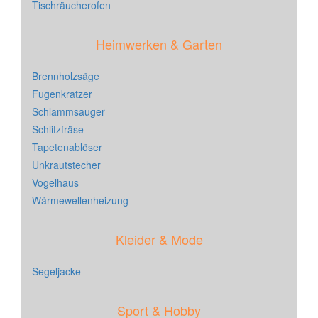
Tischräucherofen
Heimwerken & Garten
Brennholzsäge
Fugenkratzer
Schlammsauger
Schlitzfräse
Tapetenablöser
Unkrautstecher
Vogelhaus
Wärmewellenheizung
Kleider & Mode
Segeljacke
Sport & Hobby