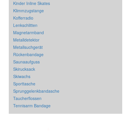
Kinder Inline Skates
Klimmzugstange
Kofferradio
Lenkschlitten
Magnetarmband
Metalldetektor
Metallsuchgerät
Rückenbandage
Saunaaufguss
Skirucksack
Skiwachs
Sporttasche
Sprunggelenkbandasche
Taucherflossen
Tennisarm Bandage
Impressum
&
Datenschutz
| * = Affiliate Link