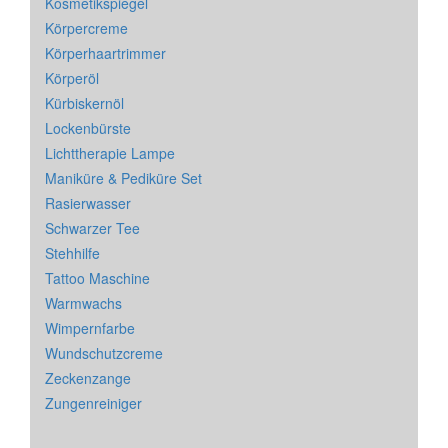
Kosmetikspiegel
Körpercreme
Körperhaartrimmer
Körperöl
Kürbiskernöl
Lockenbürste
Lichttherapie Lampe
Maniküre & Pediküre Set
Rasierwasser
Schwarzer Tee
Stehhilfe
Tattoo Maschine
Warmwachs
Wimpernfarbe
Wundschutzcreme
Zeckenzange
Zungenreiniger