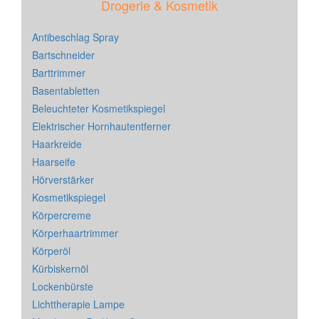
Drogerie & Kosmetik
Antibeschlag Spray
Bartschneider
Barttrimmer
Basentabletten
Beleuchteter Kosmetikspiegel
Elektrischer Hornhautentferner
Haarkreide
Haarseife
Hörverstärker
Kosmetikspiegel
Körpercreme
Körperhaartrimmer
Körperöl
Kürbiskernöl
Lockenbürste
Lichttherapie Lampe