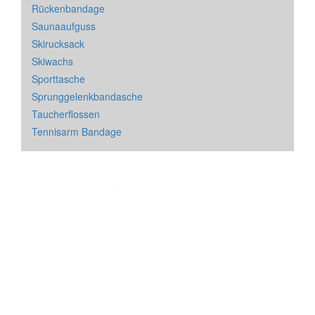
Rückenbandage
Saunaaufguss
Skirucksack
Skiwachs
Sporttasche
Sprunggelenkbandasche
Taucherflossen
Tennisarm Bandage
Impressum
&
Datenschutz
| * = Affiliate Link