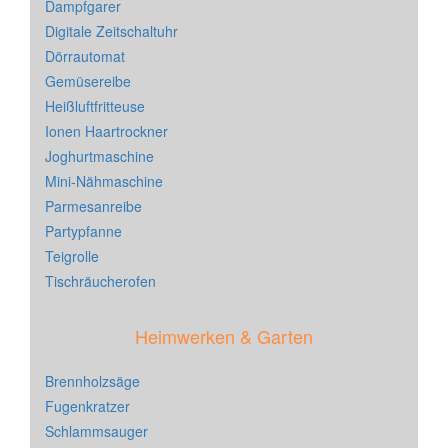
Dampfgarer
Digitale Zeitschaltuhr
Dörrautomat
Gemüsereibe
Heißluftfritteuse
Ionen Haartrockner
Joghurtmaschine
Mini-Nähmaschine
Parmesanreibe
Partypfanne
Teigrolle
Tischräucherofen
Heimwerken & Garten
Brennholzsäge
Fugenkratzer
Schlammsauger