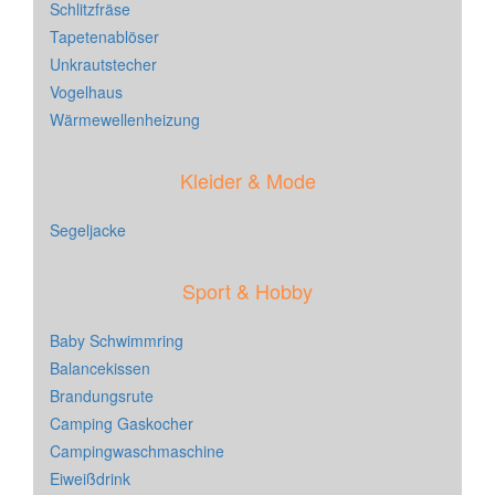
Schlitzfräse
Tapetenablöser
Unkrautstecher
Vogelhaus
Wärmewellenheizung
Kleider & Mode
Segeljacke
Sport & Hobby
Baby Schwimmring
Balancekissen
Brandungsrute
Camping Gaskocher
Campingwaschmaschine
Eiweißdrink