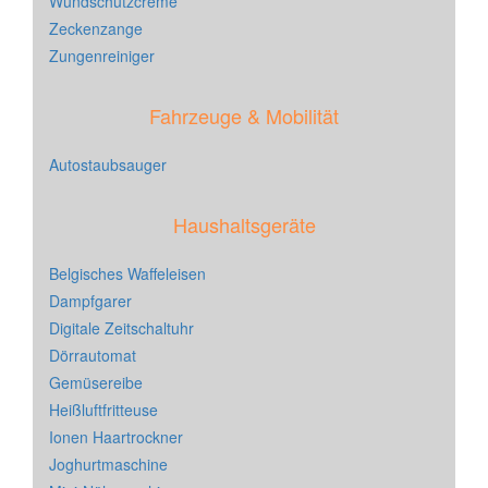
Wundschutzcreme
Zeckenzange
Zungenreiniger
Fahrzeuge & Mobilität
Autostaubsauger
Haushaltsgeräte
Belgisches Waffeleisen
Dampfgarer
Digitale Zeitschaltuhr
Dörrautomat
Gemüsereibe
Heißluftfritteuse
Ionen Haartrockner
Joghurtmaschine