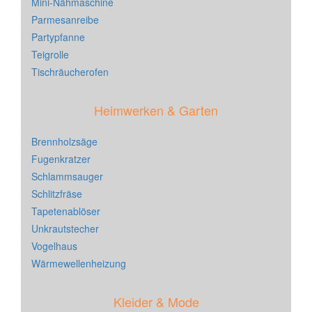
Mini-Nähmaschine
Parmesanreibe
Partypfanne
Teigrolle
Tischräucherofen
Heimwerken & Garten
Brennholzsäge
Fugenkratzer
Schlammsauger
Schlitzfräse
Tapetenablöser
Unkrautstecher
Vogelhaus
Wärmewellenheizung
Kleider & Mode