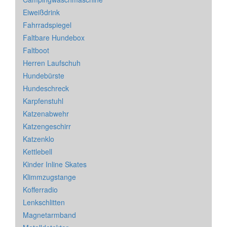
Eiweißdrink
Fahrradspiegel
Faltbare Hundebox
Faltboot
Herren Laufschuh
Hundebürste
Hundeschreck
Karpfenstuhl
Katzenabwehr
Katzengeschirr
Katzenklo
Kettlebell
Kinder Inline Skates
Klimmzugstange
Kofferradio
Lenkschlitten
Magnetarmband