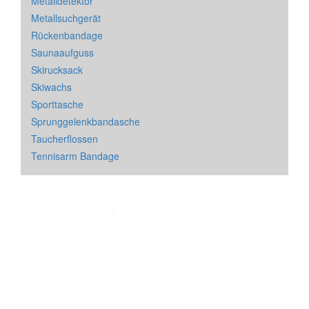
Metalldetektor
Metallsuchgerät
Rückenbandage
Saunaaufguss
Skirucksack
Skiwachs
Sporttasche
Sprunggelenkbandasche
Taucherflossen
Tennisarm Bandage
Impressum
&
Datenschutz
| * = Affiliate Link