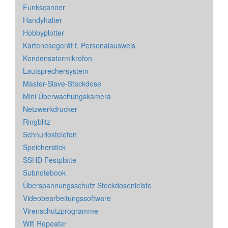
Funkscanner
Handyhalter
Hobbyplotter
Kartenesegerät f. Personalausweis
Kondensatormikrofon
Lautsprechersystem
Master-Slave-Steckdose
Mini Überwachungskamera
Netzwerkdrucker
Ringblitz
Schnurlostelefon
Speicherstick
SSHD Festplatte
Subnotebook
Überspannungsschutz Steckdosenleiste
Videobearbeitungssoftware
Virenschutzprogramme
Wifi Repeater