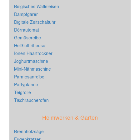
Belgisches Waffeleisen
Dampfgarer
Digitale Zeitschaltuhr
Dörrautomat
Gemüsereibe
Heißluftfritteuse
Ionen Haartrockner
Joghurtmaschine
Mini-Nähmaschine
Parmesanreibe
Partypfanne
Teigrolle
Tischräucherofen
Heimwerken & Garten
Brennholzsäge
Fugenkratzer