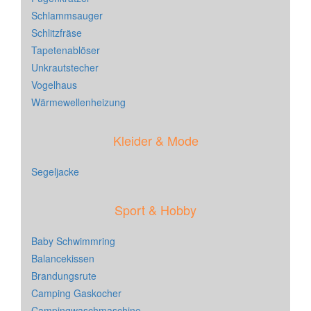
Schlammsauger
Schlitzfräse
Tapetenablöser
Unkrautstecher
Vogelhaus
Wärmewellenheizung
Kleider & Mode
Segeljacke
Sport & Hobby
Baby Schwimmring
Balancekissen
Brandungsrute
Camping Gaskocher
Campingwaschmaschine