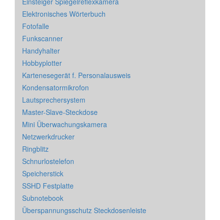
Einsteiger Spiegelreflexkamera
Elektronisches Wörterbuch
Fotofalle
Funkscanner
Handyhalter
Hobbyplotter
Kartenesegerät f. Personalausweis
Kondensatormikrofon
Lautsprechersystem
Master-Slave-Steckdose
Mini Überwachungskamera
Netzwerkdrucker
Ringblitz
Schnurlostelefon
Speicherstick
SSHD Festplatte
Subnotebook
Überspannungsschutz Steckdosenleiste