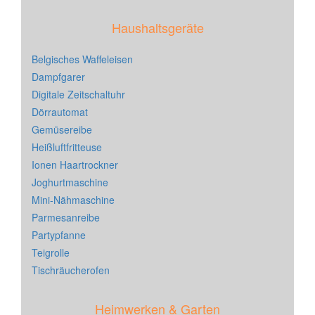
Haushaltsgeräte
Belgisches Waffeleisen
Dampfgarer
Digitale Zeitschaltuhr
Dörrautomat
Gemüsereibe
Heißluftfritteuse
Ionen Haartrockner
Joghurtmaschine
Mini-Nähmaschine
Parmesanreibe
Partypfanne
Teigrolle
Tischräucherofen
Heimwerken & Garten