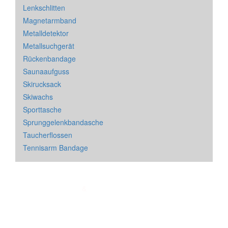
Lenkschlitten
Magnetarmband
Metalldetektor
Metallsuchgerät
Rückenbandage
Saunaaufguss
Skirucksack
Skiwachs
Sporttasche
Sprunggelenkbandasche
Taucherflossen
Tennisarm Bandage
Impressum
&
Datenschutz
| * = Affiliate Link