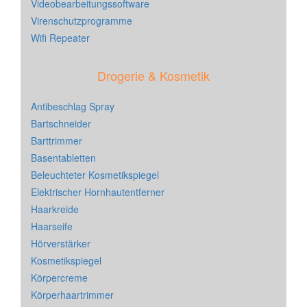
Videobearbeitungssoftware
Virenschutzprogramme
Wifi Repeater
Drogerie & Kosmetik
Antibeschlag Spray
Bartschneider
Barttrimmer
Basentabletten
Beleuchteter Kosmetikspiegel
Elektrischer Hornhautentferner
Haarkreide
Haarseife
Hörverstärker
Kosmetikspiegel
Körpercreme
Körperhaartrimmer