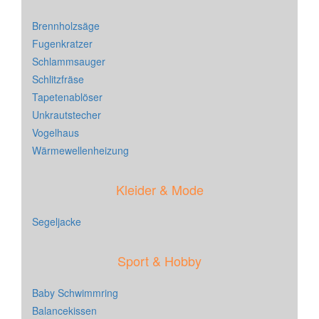
Brennholzsäge
Fugenkratzer
Schlammsauger
Schlitzfräse
Tapetenablöser
Unkrautstecher
Vogelhaus
Wärmewellenheizung
Kleider & Mode
Segeljacke
Sport & Hobby
Baby Schwimmring
Balancekissen