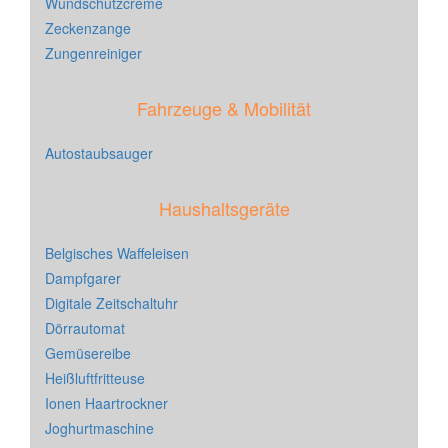
Wundschutzcreme
Zeckenzange
Zungenreiniger
Fahrzeuge & Mobilität
Autostaubsauger
Haushaltsgeräte
Belgisches Waffeleisen
Dampfgarer
Digitale Zeitschaltuhr
Dörrautomat
Gemüsereibe
Heißluftfritteuse
Ionen Haartrockner
Joghurtmaschine