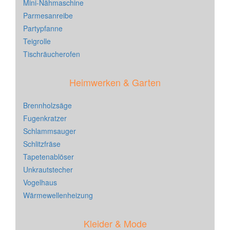
Mini-Nähmaschine
Parmesanreibe
Partypfanne
Teigrolle
Tischräucherofen
Heimwerken & Garten
Brennholzsäge
Fugenkratzer
Schlammsauger
Schlitzfräse
Tapetenablöser
Unkrautstecher
Vogelhaus
Wärmewellenheizung
Kleider & Mode