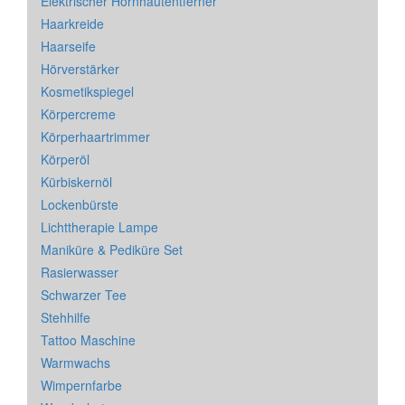
Elektrischer Hornhautentferner
Haarkreide
Haarseife
Hörverstärker
Kosmetikspiegel
Körpercreme
Körperhaartrimmer
Körperöl
Kürbiskernöl
Lockenbürste
Lichttherapie Lampe
Maniküre & Pediküre Set
Rasierwasser
Schwarzer Tee
Stehhilfe
Tattoo Maschine
Warmwachs
Wimpernfarbe