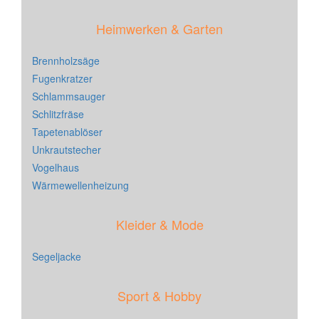
Heimwerken & Garten
Brennholzsäge
Fugenkratzer
Schlammsauger
Schlitzfräse
Tapetenablöser
Unkrautstecher
Vogelhaus
Wärmewellenheizung
Kleider & Mode
Segeljacke
Sport & Hobby