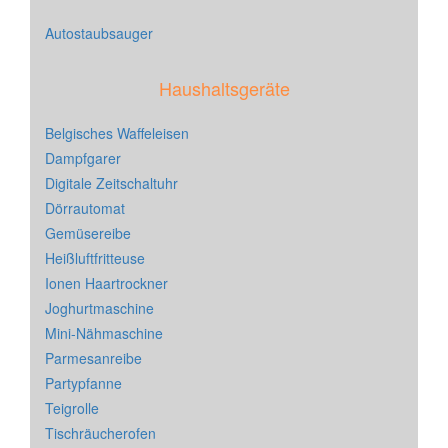
Autostaubsauger
Haushaltsgeräte
Belgisches Waffeleisen
Dampfgarer
Digitale Zeitschaltuhr
Dörrautomat
Gemüsereibe
Heißluftfritteuse
Ionen Haartrockner
Joghurtmaschine
Mini-Nähmaschine
Parmesanreibe
Partypfanne
Teigrolle
Tischräucherofen