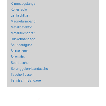
Klimmzugstange
Kofferradio
Lenkschlitten
Magnetarmband
Metalldetektor
Metallsuchgerät
Rückenbandage
Saunaaufguss
Skirucksack
Skiwachs
Sporttasche
Sprunggelenkbandasche
Taucherflossen
Tennisarm Bandage
Impressum
&
Datenschutz
| * = Affiliate Link