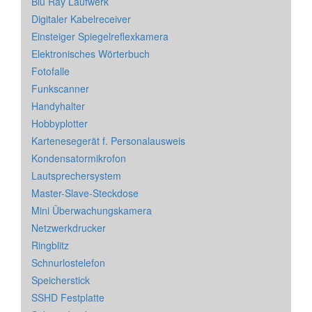
Blu Ray Laufwerk
Digitaler Kabelreceiver
Einsteiger Spiegelreflexkamera
Elektronisches Wörterbuch
Fotofalle
Funkscanner
Handyhalter
Hobbyplotter
Kartenesegerät f. Personalausweis
Kondensatormikrofon
Lautsprechersystem
Master-Slave-Steckdose
Mini Überwachungskamera
Netzwerkdrucker
Ringblitz
Schnurlostelefon
Speicherstick
SSHD Festplatte