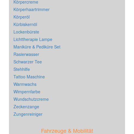
Körpercreme
Körperhaartrimmer
Körperöl
Kürbiskernöl
Lockenbürste
Lichttherapie Lampe
Maniküre & Pediküre Set
Rasierwasser
Schwarzer Tee
Stehhilfe
Tattoo Maschine
Warmwachs
Wimpernfarbe
Wundschutzcreme
Zeckenzange
Zungenreiniger
Fahrzeuge & Mobilität