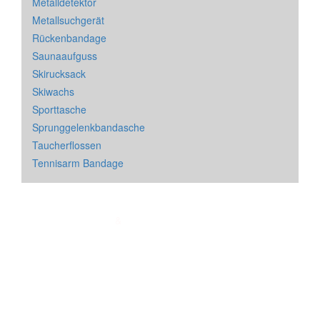
Metalldetektor
Metallsuchgerät
Rückenbandage
Saunaaufguss
Skirucksack
Skiwachs
Sporttasche
Sprunggelenkbandasche
Taucherflossen
Tennisarm Bandage
Impressum
&
Datenschutz
| * = Affiliate Link