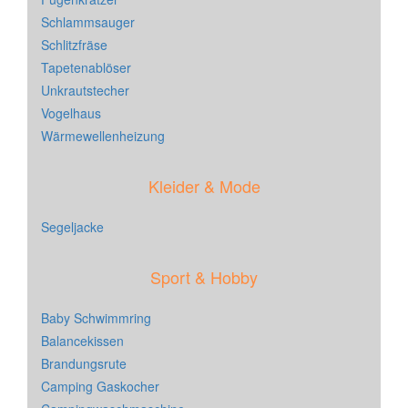
Schlammsauger
Schlitzfräse
Tapetenablöser
Unkrautstecher
Vogelhaus
Wärmewellenheizung
Kleider & Mode
Segeljacke
Sport & Hobby
Baby Schwimmring
Balancekissen
Brandungsrute
Camping Gaskocher