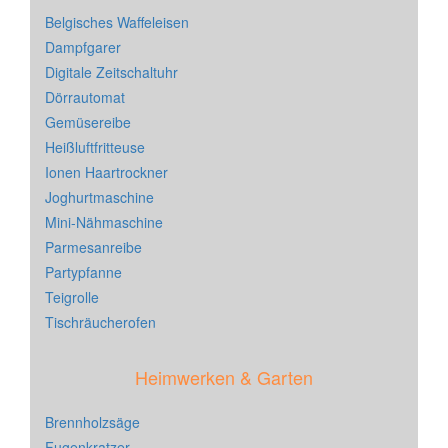
Belgisches Waffeleisen
Dampfgarer
Digitale Zeitschaltuhr
Dörrautomat
Gemüsereibe
Heißluftfritteuse
Ionen Haartrockner
Joghurtmaschine
Mini-Nähmaschine
Parmesanreibe
Partypfanne
Teigrolle
Tischräucherofen
Heimwerken & Garten
Brennholzsäge
Fugenkratzer