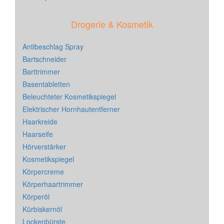
Drogerie & Kosmetik
Antibeschlag Spray
Bartschneider
Barttrimmer
Basentabletten
Beleuchteter Kosmetikspiegel
Elektrischer Hornhautentferner
Haarkreide
Haarseife
Hörverstärker
Kosmetikspiegel
Körpercreme
Körperhaartrimmer
Körperöl
Kürbiskernöl
Lockenbürste