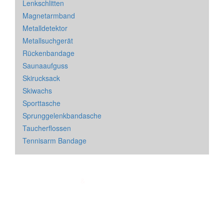
Lenkschlitten
Magnetarmband
Metalldetektor
Metallsuchgerät
Rückenbandage
Saunaaufguss
Skirucksack
Skiwachs
Sporttasche
Sprunggelenkbandasche
Taucherflossen
Tennisarm Bandage
Impressum
&
Datenschutz
| * = Affiliate Link