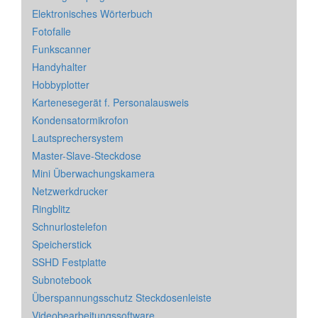
Elektronisches Wörterbuch
Fotofalle
Funkscanner
Handyhalter
Hobbyplotter
Kartenesegerät f. Personalausweis
Kondensatormikrofon
Lautsprechersystem
Master-Slave-Steckdose
Mini Überwachungskamera
Netzwerkdrucker
Ringblitz
Schnurlostelefon
Speicherstick
SSHD Festplatte
Subnotebook
Überspannungsschutz Steckdosenleiste
Videobearbeitungssoftware