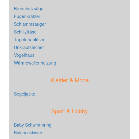
Brennholzsäge
Fugenkratzer
Schlammsauger
Schlitzfräse
Tapetenablöser
Unkrautstecher
Vogelhaus
Wärmewellenheizung
Kleider & Mode
Segeljacke
Sport & Hobby
Baby Schwimmring
Balancekissen