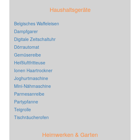
Haushaltsgeräte
Belgisches Waffeleisen
Dampfgarer
Digitale Zeitschaltuhr
Dörrautomat
Gemüsereibe
Heißluftfritteuse
Ionen Haartrockner
Joghurtmaschine
Mini-Nähmaschine
Parmesanreibe
Partypfanne
Teigrolle
Tischräucherofen
Heimwerken & Garten