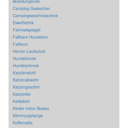
Brandungsrute
Camping Gaskocher
Campingwaschmaschine
Eiweißdrink
Fahrradspiegel
Faltbare Hundebox
Faltboot
Herren Laufschuh
Hundebürste
Hundeschreck
Karpfenstuhl
Katzenabwehr
Katzengeschirr
Katzenklo
Kettlebell
Kinder Inline Skates
Klimmzugstange
Kofferradio