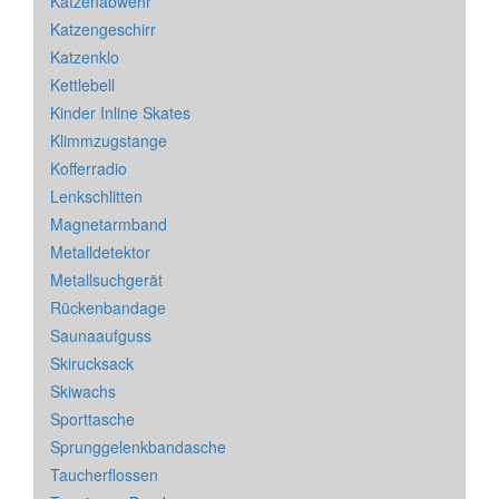
Katzenabwehr
Katzengeschirr
Katzenklo
Kettlebell
Kinder Inline Skates
Klimmzugstange
Kofferradio
Lenkschlitten
Magnetarmband
Metalldetektor
Metallsuchgerät
Rückenbandage
Saunaaufguss
Skirucksack
Skiwachs
Sporttasche
Sprunggelenkbandasche
Taucherflossen