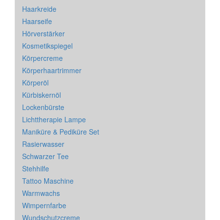
Haarkreide
Haarseife
Hörverstärker
Kosmetikspiegel
Körpercreme
Körperhaartrimmer
Körperöl
Kürbiskernöl
Lockenbürste
Lichttherapie Lampe
Maniküre & Pediküre Set
Rasierwasser
Schwarzer Tee
Stehhilfe
Tattoo Maschine
Warmwachs
Wimpernfarbe
Wundschutzcreme