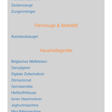
Zeckenzange
Zungenreiniger
Fahrzeuge & Mobilität
Autostaubsauger
Haushaltsgeräte
Belgisches Waffeleisen
Dampfgarer
Digitale Zeitschaltuhr
Dörrautomat
Gemüsereibe
Heißluftfritteuse
Ionen Haartrockner
Joghurtmaschine
Mini-Nähmaschine