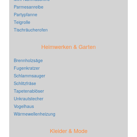
Parmesanreibe
Partypfanne
Teigrolle
Tischräucherofen
Heimwerken & Garten
Brennholzsäge
Fugenkratzer
Schlammsauger
Schlitzfräse
Tapetenablöser
Unkrautstecher
Vogelhaus
Wärmewellenheizung
Kleider & Mode