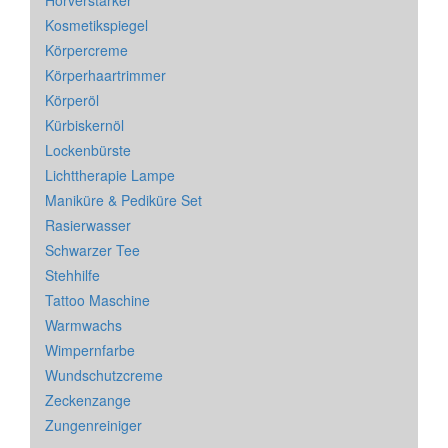
Hörverstärker
Kosmetikspiegel
Körpercreme
Körperhaartrimmer
Körperöl
Kürbiskernöl
Lockenbürste
Lichttherapie Lampe
Maniküre & Pediküre Set
Rasierwasser
Schwarzer Tee
Stehhilfe
Tattoo Maschine
Warmwachs
Wimpernfarbe
Wundschutzcreme
Zeckenzange
Zungenreiniger