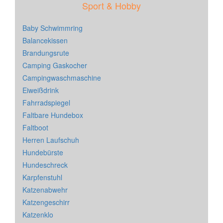
Sport & Hobby
Baby Schwimmring
Balancekissen
Brandungsrute
Camping Gaskocher
Campingwaschmaschine
Eiweißdrink
Fahrradspiegel
Faltbare Hundebox
Faltboot
Herren Laufschuh
Hundebürste
Hundeschreck
Karpfenstuhl
Katzenabwehr
Katzengeschirr
Katzenklo