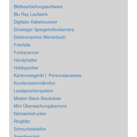
Bildbearbeitungssoftware
Blu Ray Laufwerk
Digitaler Kabelreceiver
Einsteiger Spiegelreflexkamera
Elektronisches Wörterbuch
Fotofalle
Funkscanner
Handyhalter
Hobbyplotter
Kartenesegerät f. Personalausweis
Kondensatormikrofon
Lautsprechersystem
Master-Slave-Steckdose
Mini Überwachungskamera
Netzwerkdrucker
Ringblitz
Schnurlostelefon
Speicherstick