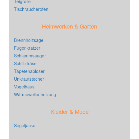
Teigrolle
Tischräucherofen
Heimwerken & Garten
Brennholzsäge
Fugenkratzer
Schlammsauger
Schlitzfräse
Tapetenablöser
Unkrautstecher
Vogelhaus
Wärmewellenheizung
Kleider & Mode
Segeljacke