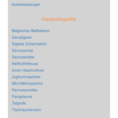
Autostaubsauger
Haushaltsgeräte
Belgisches Waffeleisen
Dampfgarer
Digitale Zeitschaltuhr
Dörrautomat
Gemüsereibe
Heißluftfritteuse
Ionen Haartrockner
Joghurtmaschine
Mini-Nähmaschine
Parmesanreibe
Partypfanne
Teigrolle
Tischräucherofen