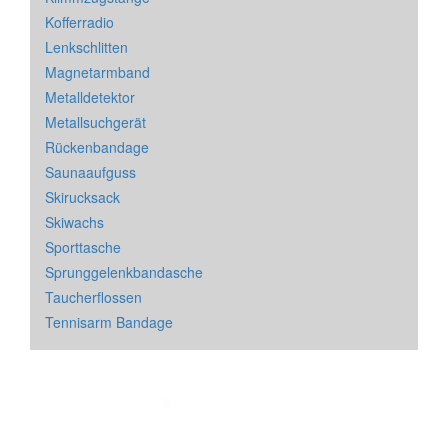
Kofferradio
Lenkschlitten
Magnetarmband
Metalldetektor
Metallsuchgerät
Rückenbandage
Saunaaufguss
Skirucksack
Skiwachs
Sporttasche
Sprunggelenkbandasche
Taucherflossen
Tennisarm Bandage
Impressum
&
Datenschutz
| * = Affiliate Link