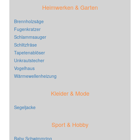
Heimwerken & Garten
Brennholzsäge
Fugenkratzer
Schlammsauger
Schlitzfräse
Tapetenablöser
Unkrautstecher
Vogelhaus
Wärmewellenheizung
Kleider & Mode
Segeljacke
Sport & Hobby
Baby Schwimmring