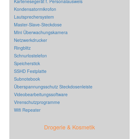
Kartenesegerät f. Personalausweis
Kondensatormikrofon
Lautsprechersystem
Master-Slave-Steckdose
Mini Überwachungskamera
Netzwerkdrucker
Ringblitz
Schnurlostelefon
Speicherstick
SSHD Festplatte
Subnotebook
Überspannungsschutz Steckdosenleiste
Videobearbeitungssoftware
Virenschutzprogramme
Wifi Repeater
Drogerie & Kosmetik