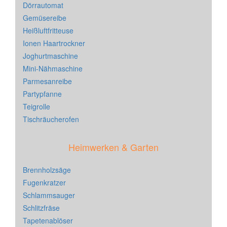
Dörrautomat
Gemüsereibe
Heißluftfritteuse
Ionen Haartrockner
Joghurtmaschine
Mini-Nähmaschine
Parmesanreibe
Partypfanne
Teigrolle
Tischräucherofen
Heimwerken & Garten
Brennholzsäge
Fugenkratzer
Schlammsauger
Schlitzfräse
Tapetenablöser