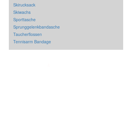
Skirucksack
Skiwachs
Sporttasche
Sprunggelenkbandasche
Taucherflossen
Tennisarm Bandage
Impressum
&
Datenschutz
| * = Affiliate Link