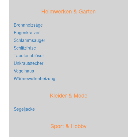
Heimwerken & Garten
Brennholzsäge
Fugenkratzer
Schlammsauger
Schlitzfräse
Tapetenablöser
Unkrautstecher
Vogelhaus
Wärmewellenheizung
Kleider & Mode
Segeljacke
Sport & Hobby