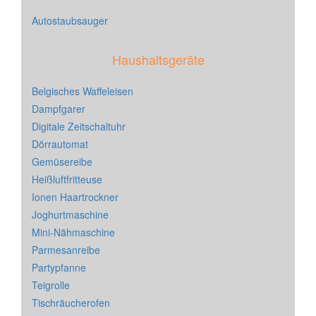
Autostaubsauger
Haushaltsgeräte
Belgisches Waffeleisen
Dampfgarer
Digitale Zeitschaltuhr
Dörrautomat
Gemüsereibe
Heißluftfritteuse
Ionen Haartrockner
Joghurtmaschine
Mini-Nähmaschine
Parmesanreibe
Partypfanne
Teigrolle
Tischräucherofen