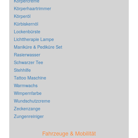
Körpercreme
Körperhaartrimmer
Körperöl
Kürbiskernöl
Lockenbürste
Lichttherapie Lampe
Maniküre & Pediküre Set
Rasierwasser
Schwarzer Tee
Stehhilfe
Tattoo Maschine
Warmwachs
Wimpernfarbe
Wundschutzcreme
Zeckenzange
Zungenreiniger
Fahrzeuge & Mobilität