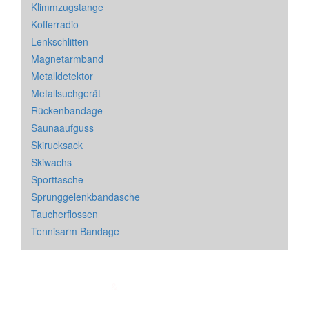
Klimmzugstange
Kofferradio
Lenkschlitten
Magnetarmband
Metalldetektor
Metallsuchgerät
Rückenbandage
Saunaaufguss
Skirucksack
Skiwachs
Sporttasche
Sprunggelenkbandasche
Taucherflossen
Tennisarm Bandage
Impressum
&
Datenschutz
| * = Affiliate Link