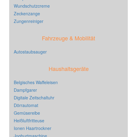
Wundschutzcreme
Zeckenzange
Zungenreiniger
Fahrzeuge & Mobilität
Autostaubsauger
Haushaltsgeräte
Belgisches Waffeleisen
Dampfgarer
Digitale Zeitschaltuhr
Dörrautomat
Gemüsereibe
Heißluftfritteuse
Ionen Haartrockner
Joghurtmaschine