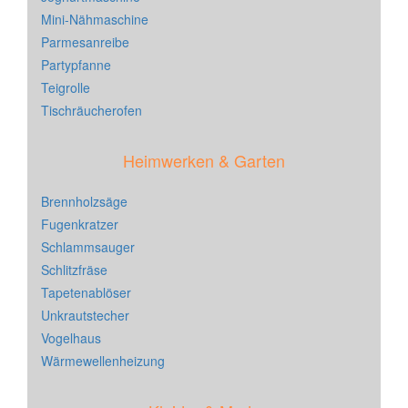
Mini-Nähmaschine
Parmesanreibe
Partypfanne
Teigrolle
Tischräucherofen
Heimwerken & Garten
Brennholzsäge
Fugenkratzer
Schlammsauger
Schlitzfräse
Tapetenablöser
Unkrautstecher
Vogelhaus
Wärmewellenheizung