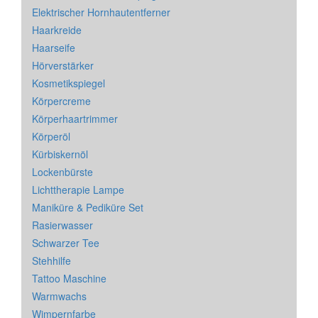
Elektrischer Hornhautentferner
Haarkreide
Haarseife
Hörverstärker
Kosmetikspiegel
Körpercreme
Körperhaartrimmer
Körperöl
Kürbiskernöl
Lockenbürste
Lichttherapie Lampe
Maniküre & Pediküre Set
Rasierwasser
Schwarzer Tee
Stehhilfe
Tattoo Maschine
Warmwachs
Wimpernfarbe