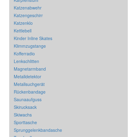
Karpfenstuhl
Katzenabwehr
Katzengeschirr
Katzenklo
Kettlebell
Kinder Inline Skates
Klimmzugstange
Kofferradio
Lenkschlitten
Magnetarmband
Metalldetektor
Metallsuchgerät
Rückenbandage
Saunaaufguss
Skirucksack
Skiwachs
Sporttasche
Sprunggelenkbandasche