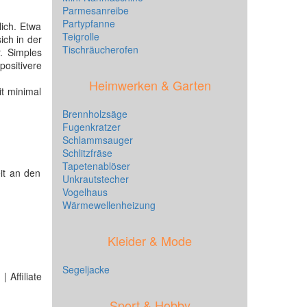
Parmesanreibe
Partypfanne
lich. Etwa
Teigrolle
ich in der
Tischräucherofen
. Simples
ositivere
Heimwerken & Garten
t minimal
Brennholzsäge
Fugenkratzer
Schlammsauger
Schlitzfräse
Tapetenablöser
it an den
Unkrautstecher
Vogelhaus
Wärmewellenheizung
Kleider & Mode
Segeljacke
 Affiliate
Sport & Hobby