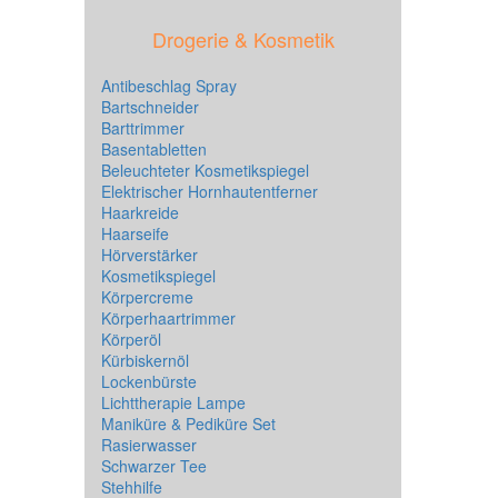
Drogerie & Kosmetik
Antibeschlag Spray
Bartschneider
Barttrimmer
Basentabletten
Beleuchteter Kosmetikspiegel
Elektrischer Hornhautentferner
Haarkreide
Haarseife
Hörverstärker
Kosmetikspiegel
Körpercreme
Körperhaartrimmer
Körperöl
Kürbiskernöl
Lockenbürste
Lichttherapie Lampe
Maniküre & Pediküre Set
Rasierwasser
Schwarzer Tee
Stehhilfe