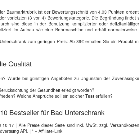
er Baumarktrubrik ist der Bewertungsschnitt von 4.03 Punkten ordent
 vorletzten (3 von 4) Bewertungskategorie. Die Begründung findet s
h sind diese in der Benutzung komplizierter oder defizitanfälliger
liziert im Aufbau wie eine Bohrmaschine und erhält normalerweise p
terschrank zum geringen Preis: Ab 39€ erhalten Sie ein Produkt mi
ie Qualität
en? Wurde bei günstigen Angeboten zu Ungunsten der Zuverlässigke
r Berücksichtung der Gesundheit erledigt worden?
ufrieden? Welche Ansprüche soll ein solcher
Test
erfüllen?
e 10 Bestseller für Bad Unterschrank
0-17 | Alle Preise dieser Seite sind inkl. MwSt. zzgl. Versandkosten |
tising API. | * = Affiliate-Link