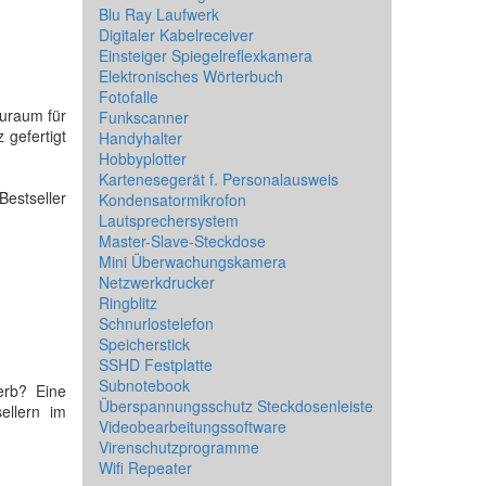
Blu Ray Laufwerk
Digitaler Kabelreceiver
Einsteiger Spiegelreflexkamera
Elektronisches Wörterbuch
Fotofalle
auraum für
Funkscanner
 gefertigt
Handyhalter
Hobbyplotter
Kartenesegerät f. Personalausweis
Bestseller
Kondensatormikrofon
Lautsprechersystem
Master-Slave-Steckdose
Mini Überwachungskamera
Netzwerkdrucker
Ringblitz
Schnurlostelefon
Speicherstick
SSHD Festplatte
Subnotebook
erb? Eine
Überspannungsschutz Steckdosenleiste
ellern im
Videobearbeitungssoftware
Virenschutzprogramme
Wifi Repeater