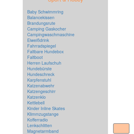
Baby Schwimmring
Balancekissen
Brandungsrute
Camping Gaskocher
Campingwaschmaschine
Eiweißdrink
Fahrradspiegel
Faltbare Hundebox
Faltboot
Herren Laufschuh
Hundebürste
Hundeschreck
Karpfenstuhl
Katzenabwehr
Katzengeschirr
Katzenklo
Kettlebell
Kinder Inline Skates
Klimmzugstange
Kofferradio
Lenkschlitten
Magnetarmband