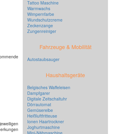
Tattoo Maschine
Warmwachs
Wimpernfarbe
Wundschutzcreme
Zeckenzange
Zungenreiniger
Fahrzeuge & Mobilität
hkommende
Autostaubsauger
Haushaltsgeräte
Belgisches Waffeleisen
Dampfgarer
Digitale Zeitschaltuhr
Dörrautomat
Gemüsereibe
Heißluftfritteuse
Ionen Haartrockner
eweiligen
Joghurtmaschine
merkungen
Mini-Nähmaschine