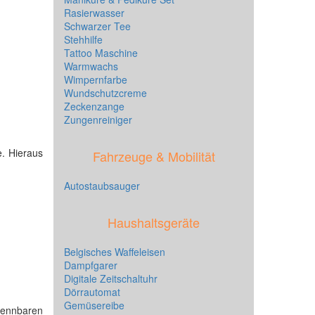
Rasierwasser
Schwarzer Tee
Stehhilfe
Tattoo Maschine
Warmwachs
Wimpernfarbe
Wundschutzcreme
Zeckenzange
Zungenreiniger
e. Hieraus
Fahrzeuge & Mobilität
Autostaubsauger
Haushaltsgeräte
Belgisches Waffeleisen
Dampfgarer
Digitale Zeitschaltuhr
Dörrautomat
Gemüsereibe
kennbaren