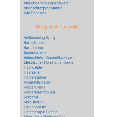
Videobearbeitungssoftware
Virenschutzprogramme
Wifi Repeater
Drogerie & Kosmetik
Antibeschlag Spray
Bartschneider
Barttrimmer
Basentabletten
Beleuchteter Kosmetikspiegel
Elektrischer Hornhautentferner
Haarkreide
Haarseife
Hörverstärker
Kosmetikspiegel
Körpercreme
Körperhaartrimmer
Körperöl
Kürbiskernöl
Lockenbürste
Lichttherapie Lampe
Maniküre & Pediküre Set