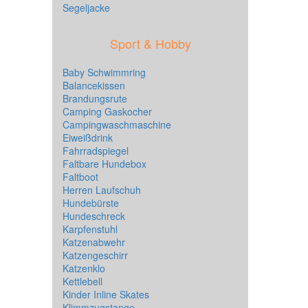
Segeljacke
Sport & Hobby
Baby Schwimmring
Balancekissen
Brandungsrute
Camping Gaskocher
Campingwaschmaschine
Eiweißdrink
Fahrradspiegel
Faltbare Hundebox
Faltboot
Herren Laufschuh
Hundebürste
Hundeschreck
Karpfenstuhl
Katzenabwehr
Katzengeschirr
Katzenklo
Kettlebell
Kinder Inline Skates
Klimmzugstange