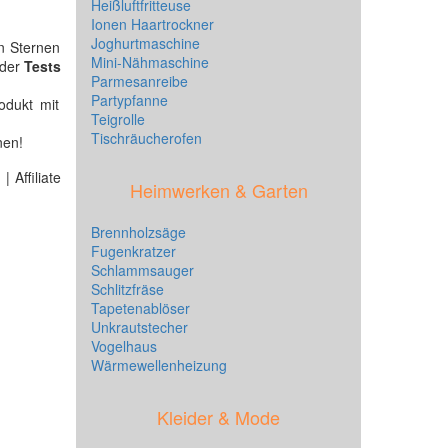
Heißluftfritteuse
Ionen Haartrockner
Joghurtmaschine
n Sternen
Mini-Nähmaschine
 der
Tests
Parmesanreibe
Partypfanne
odukt mit
Teigrolle
Tischräucherofen
nen!
 Affiliate
Heimwerken & Garten
Brennholzsäge
Fugenkratzer
Schlammsauger
Schlitzfräse
Tapetenablöser
Unkrautstecher
Vogelhaus
Wärmewellenheizung
Kleider & Mode