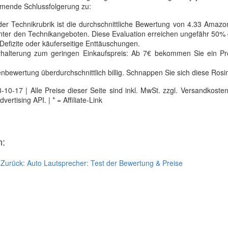
ende Schlussfolgerung zu:
er Technikrubrik ist die durchschnittliche Bewertung von 4.33 Amazo
 unter den Technikangeboten. Diese Evaluation erreichen ungefähr 50%
 Defizite oder käuferseitige Enttäuschungen.
halterung zum geringen Einkaufspreis: Ab 7€ bekommen Sie ein Pr
enbewertung überdurchschnittlich billig. Schnappen Sie sich diese Rosi
0-17 | Alle Preise dieser Seite sind inkl. MwSt. zzgl. Versandkosten |
tising API. | * = Affiliate-Link
n:
e
Zurück:
Auto Lautsprecher: Test der Bewertung & Preise