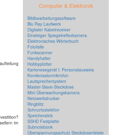
Computer & Elektronik
Bildbearbeitungssoftware
Blu Ray Laufwerk
Digitaler Kabelreceiver
Einsteiger Spiegelreflexkamera
Elektronisches Wörterbuch
Fotofalle
Funkscanner
Handyhalter
aufteilung
Hobbyplotter
Kartenesegerät f. Personalausweis
Kondensatormikrofon
Lautsprechersystem
Master-Slave-Steckdose
Mini Überwachungskamera
Netzwerkdrucker
Ringblitz
Schnurlostelefon
Speicherstick
estition?
SSHD Festplatte
sellern im
Subnotebook
Überspannungsschutz Steckdosenleiste