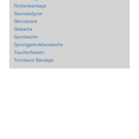
Rückenbandage
Saunaaufguss
Skirucksack
Skiwachs
Sporttasche
Sprunggelenkbandasche
Taucherflossen
Tennisarm Bandage
Impressum
&
Datenschutz
| * = Affiliate Link