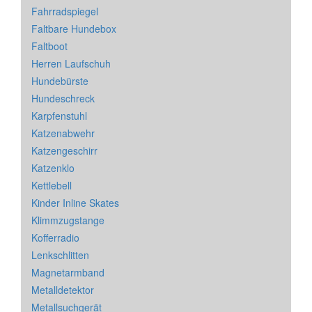
Fahrradspiegel
Faltbare Hundebox
Faltboot
Herren Laufschuh
Hundebürste
Hundeschreck
Karpfenstuhl
Katzenabwehr
Katzengeschirr
Katzenklo
Kettlebell
Kinder Inline Skates
Klimmzugstange
Kofferradio
Lenkschlitten
Magnetarmband
Metalldetektor
Metallsuchgerät