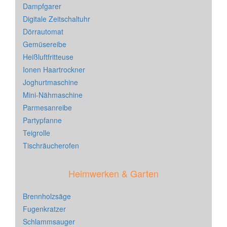
Dampfgarer
Digitale Zeitschaltuhr
Dörrautomat
Gemüsereibe
Heißluftfritteuse
Ionen Haartrockner
Joghurtmaschine
Mini-Nähmaschine
Parmesanreibe
Partypfanne
Teigrolle
Tischräucherofen
Heimwerken & Garten
Brennholzsäge
Fugenkratzer
Schlammsauger