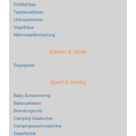
Schlitzfräse
Tapetenablöser
Unkrautstecher
Vogelhaus
Wärmewellenheizung
Kleider & Mode
Segeljacke
Sport & Hobby
Baby Schwimmring
Balancekissen
Brandungsrute
Camping Gaskocher
Campingwaschmaschine
Eiweißdrink