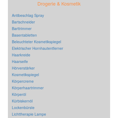
Drogerie & Kosmetik
Antibeschlag Spray
Bartschneider
Barttrimmer
Basentabletten
Beleuchteter Kosmetikspiegel
Elektrischer Hornhautentferner
Haarkreide
Haarseife
Hörverstärker
Kosmetikspiegel
Körpercreme
Körperhaartrimmer
Körperöl
Kürbiskernöl
Lockenbürste
Lichttherapie Lampe