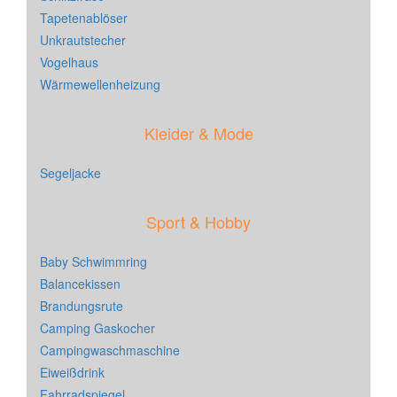
Tapetenablöser
Unkrautstecher
Vogelhaus
Wärmewellenheizung
Kleider & Mode
Segeljacke
Sport & Hobby
Baby Schwimmring
Balancekissen
Brandungsrute
Camping Gaskocher
Campingwaschmaschine
Eiweißdrink
Fahrradspiegel