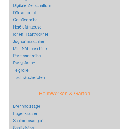
Digitale Zeitschaltuhr
Dörrautomat
Gemüsereibe
Heißluftfritteuse
Ionen Haartrockner
Joghurtmaschine
Mini-Nähmaschine
Parmesanreibe
Partypfanne
Teigrolle
Tischräucherofen
Heimwerken & Garten
Brennholzsäge
Fugenkratzer
Schlammsauger
Schlitzfräse