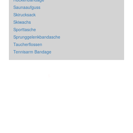
Saunaaufguss
Skirucksack
Skiwachs
Sporttasche
Sprunggelenkbandasche
Taucherflossen
Tennisarm Bandage
Impressum
&
Datenschutz
| * = Affiliate Link