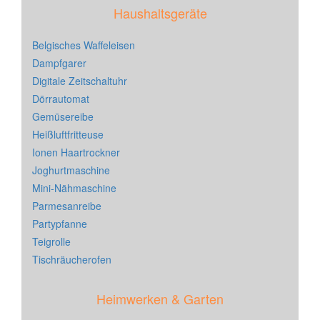
Haushaltsgeräte
Belgisches Waffeleisen
Dampfgarer
Digitale Zeitschaltuhr
Dörrautomat
Gemüsereibe
Heißluftfritteuse
Ionen Haartrockner
Joghurtmaschine
Mini-Nähmaschine
Parmesanreibe
Partypfanne
Teigrolle
Tischräucherofen
Heimwerken & Garten