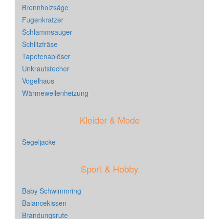
Brennholzsäge
Fugenkratzer
Schlammsauger
Schlitzfräse
Tapetenablöser
Unkrautstecher
Vogelhaus
Wärmewellenheizung
Kleider & Mode
Segeljacke
Sport & Hobby
Baby Schwimmring
Balancekissen
Brandungsrute