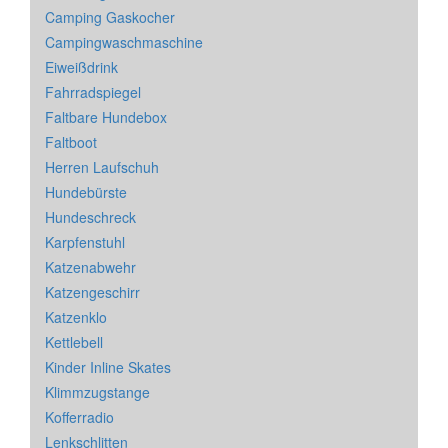
Camping Gaskocher
Campingwaschmaschine
Eiweißdrink
Fahrradspiegel
Faltbare Hundebox
Faltboot
Herren Laufschuh
Hundebürste
Hundeschreck
Karpfenstuhl
Katzenabwehr
Katzengeschirr
Katzenklo
Kettlebell
Kinder Inline Skates
Klimmzugstange
Kofferradio
Lenkschlitten