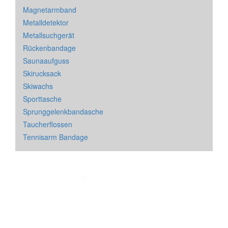
Magnetarmband
Metalldetektor
Metallsuchgerät
Rückenbandage
Saunaaufguss
Skirucksack
Skiwachs
Sporttasche
Sprunggelenkbandasche
Taucherflossen
Tennisarm Bandage
Impressum
&
Datenschutz
| * = Affiliate Link