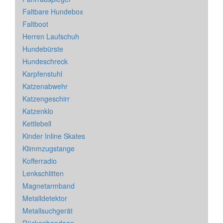
Faltbare Hundebox
Faltboot
Herren Laufschuh
Hundebürste
Hundeschreck
Karpfenstuhl
Katzenabwehr
Katzengeschirr
Katzenklo
Kettlebell
Kinder Inline Skates
Klimmzugstange
Kofferradio
Lenkschlitten
Magnetarmband
Metalldetektor
Metallsuchgerät
Rückenbandage