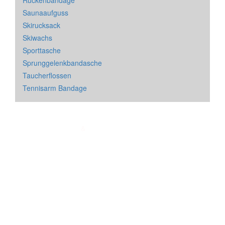
Saunaaufguss
Skirucksack
Skiwachs
Sporttasche
Sprunggelenkbandasche
Taucherflossen
Tennisarm Bandage
Impressum
&
Datenschutz
| * = Affiliate Link