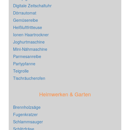
Digitale Zeitschaltuhr
Dörrautomat
Gemüsereibe
Heißluftfritteuse
Ionen Haartrockner
Joghurtmaschine
Mini-Nähmaschine
Parmesanreibe
Partypfanne
Teigrolle
Tischräucherofen
Heimwerken & Garten
Brennholzsäge
Fugenkratzer
Schlammsauger
Schlitzfräse