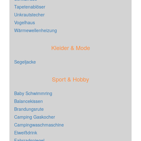
Tapetenablöser
Unkrautstecher
Vogelhaus
Wärmewellenheizung
Kleider & Mode
Segeljacke
Sport & Hobby
Baby Schwimmring
Balancekissen
Brandungsrute
Camping Gaskocher
Campingwaschmaschine
Eiweißdrink
Fahrradspiegel