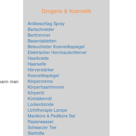
Drogerie & Kosmetik
Antibeschlag Spray
Bartschneider
Barttrimmer
Basentabletten
Beleuchteter Kosmetikspiegel
Elektrischer Hornhautentferner
Haarkreide
Haarseife
Hörverstärker
Kosmetikspiegel
Körpercreme
s kann man
Körperhaartrimmer
Körperöl
Kürbiskernöl
Lockenbürste
Lichttherapie Lampe
Maniküre & Pediküre Set
Rasierwasser
Schwarzer Tee
Stehhilfe