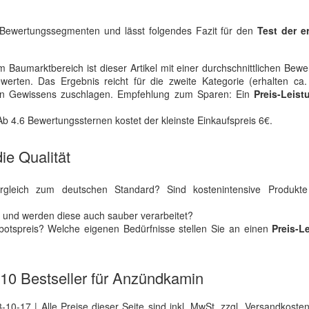
en Bewertungssegmenten und lässt folgendes Fazit für den
Test der e
 Baumarktbereich ist dieser Artikel mit einer durchschnittlichen Bew
erten. Das Ergebnis reicht für die zweite Kategorie (erhalten ca
ten Gewissens zuschlagen. Empfehlung zum Sparen: Ein
Preis-Leist
b 4.6 Bewertungssternen kostet der kleinste Einkaufspreis 6€.
ie Qualität
Vergleich zum deutschen Standard? Sind kostenintensive Produkt
r und werden diese auch sauber verarbeitet?
otspreis? Welche eigenen Bedürfnisse stellen Sie an einen
Preis-L
e 10 Bestseller für Anzündkamin
0-17 | Alle Preise dieser Seite sind inkl. MwSt. zzgl. Versandkosten |