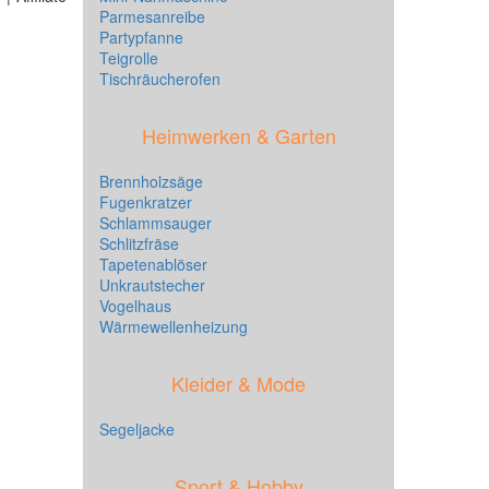
Parmesanreibe
Partypfanne
Teigrolle
Tischräucherofen
Heimwerken & Garten
Brennholzsäge
Fugenkratzer
Schlammsauger
Schlitzfräse
Tapetenablöser
Unkrautstecher
Vogelhaus
Wärmewellenheizung
Kleider & Mode
Segeljacke
Sport & Hobby