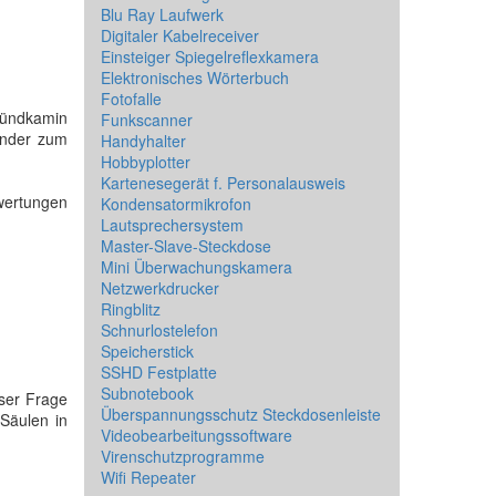
Blu Ray Laufwerk
Digitaler Kabelreceiver
Einsteiger Spiegelreflexkamera
Elektronisches Wörterbuch
Fotofalle
nzündkamin
Funkscanner
zünder zum
Handyhalter
Hobbyplotter
Kartenesegerät f. Personalausweis
ewertungen
Kondensatormikrofon
Lautsprechersystem
Master-Slave-Steckdose
Mini Überwachungskamera
Netzwerkdrucker
Ringblitz
Schnurlostelefon
Speicherstick
SSHD Festplatte
Subnotebook
ser Frage
Überspannungsschutz Steckdosenleiste
 Säulen in
Videobearbeitungssoftware
Virenschutzprogramme
Wifi Repeater