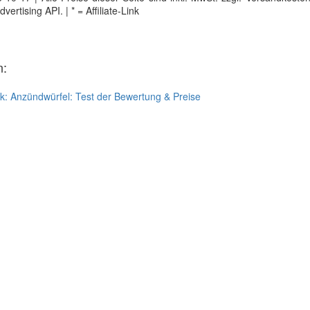
tising API. | * = Affiliate-Link
n:
ck:
Anzündwürfel: Test der Bewertung & Preise