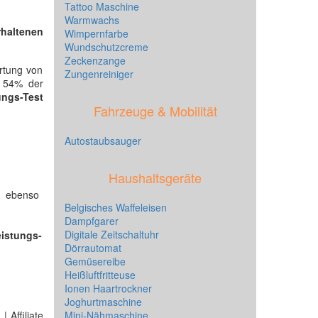
Tattoo Maschine
Warmwachs
rhaltenen
Wimpernfarbe
Wundschutzcreme
Zeckenzange
ertung von
Zungenreiniger
. 54% der
ungs-Test
Fahrzeuge & Mobilität
Autostaubsauger
Haushaltsgeräte
e ebenso
Belgisches Waffeleisen
Dampfgarer
Digitale Zeitschaltuhr
eistungs-
Dörrautomat
Gemüsereibe
Heißluftfritteuse
Ionen Haartrockner
Joghurtmaschine
 Affiliate
Mini-Nähmaschine