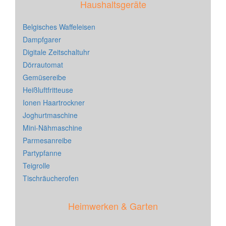
Haushaltsgeräte
Belgisches Waffeleisen
Dampfgarer
Digitale Zeitschaltuhr
Dörrautomat
Gemüsereibe
Heißluftfritteuse
Ionen Haartrockner
Joghurtmaschine
Mini-Nähmaschine
Parmesanreibe
Partypfanne
Teigrolle
Tischräucherofen
Heimwerken & Garten