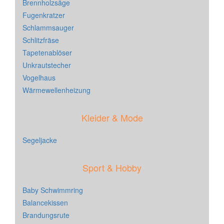
Brennholzsäge
Fugenkratzer
Schlammsauger
Schlitzfräse
Tapetenablöser
Unkrautstecher
Vogelhaus
Wärmewellenheizung
Kleider & Mode
Segeljacke
Sport & Hobby
Baby Schwimmring
Balancekissen
Brandungsrute