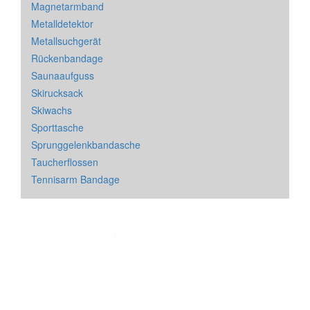
Magnetarmband
Metalldetektor
Metallsuchgerät
Rückenbandage
Saunaaufguss
Skirucksack
Skiwachs
Sporttasche
Sprunggelenkbandasche
Taucherflossen
Tennisarm Bandage
Impressum
&
Datenschutz
| * = Affiliate Link