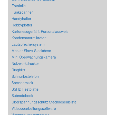
Fotofalle
Funkscanner
Handyhalter
Hobbyplotter
Kartenesegerät f. Personalausweis
Kondensatormikrofon
Lautsprechersystem
Master-Slave-Steckdose
Mini Überwachungskamera
Netzwerkdrucker
Ringblitz
Schnurlostelefon
Speicherstick
SSHD Festplatte
Subnotebook
Überspannungsschutz Steckdosenleiste
Videobearbeitungssoftware
Virenschutzprogramme