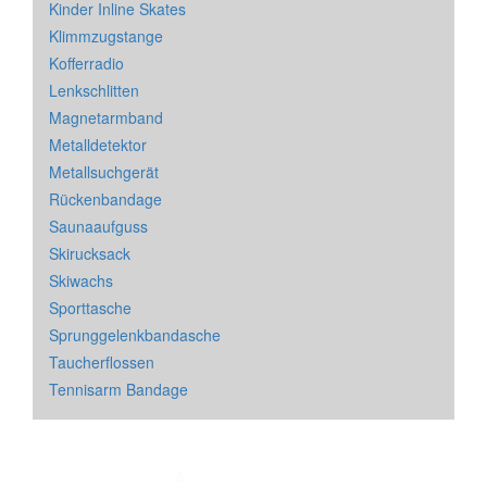
Kinder Inline Skates
Klimmzugstange
Kofferradio
Lenkschlitten
Magnetarmband
Metalldetektor
Metallsuchgerät
Rückenbandage
Saunaaufguss
Skirucksack
Skiwachs
Sporttasche
Sprunggelenkbandasche
Taucherflossen
Tennisarm Bandage
Impressum
&
Datenschutz
| * = Affiliate Link