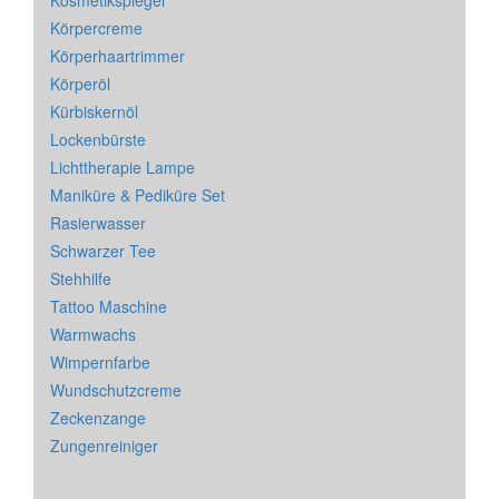
Kosmetikspiegel
Körpercreme
Körperhaartrimmer
Körperöl
Kürbiskernöl
Lockenbürste
Lichttherapie Lampe
Maniküre & Pediküre Set
Rasierwasser
Schwarzer Tee
Stehhilfe
Tattoo Maschine
Warmwachs
Wimpernfarbe
Wundschutzcreme
Zeckenzange
Zungenreiniger