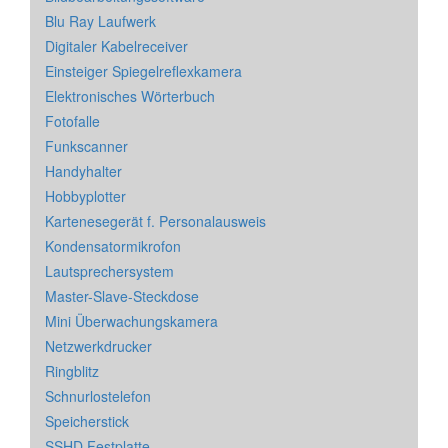
Blu Ray Laufwerk
Digitaler Kabelreceiver
Einsteiger Spiegelreflexkamera
Elektronisches Wörterbuch
Fotofalle
Funkscanner
Handyhalter
Hobbyplotter
Kartenesegerät f. Personalausweis
Kondensatormikrofon
Lautsprechersystem
Master-Slave-Steckdose
Mini Überwachungskamera
Netzwerkdrucker
Ringblitz
Schnurlostelefon
Speicherstick
SSHD Festplatte