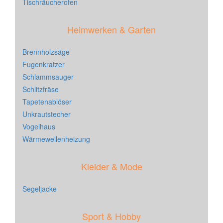
Tischräucherofen
Heimwerken & Garten
Brennholzsäge
Fugenkratzer
Schlammsauger
Schlitzfräse
Tapetenablöser
Unkrautstecher
Vogelhaus
Wärmewellenheizung
Kleider & Mode
Segeljacke
Sport & Hobby