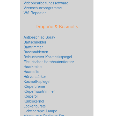
Videobearbeitungssoftware
Virenschutzprogramme
Wifi Repeater
Drogerie & Kosmetik
Antibeschlag Spray
Bartschneider
Barttrimmer
Basentabletten
Beleuchteter Kosmetikspiegel
Elektrischer Hornhautentferner
Haarkreide
Haarseife
Hörverstärker
Kosmetikspiegel
Körpercreme
Körperhaartrimmer
Körperöl
Kürbiskernöl
Lockenbürste
Lichttherapie Lampe
Maniküre & Pediküre Set