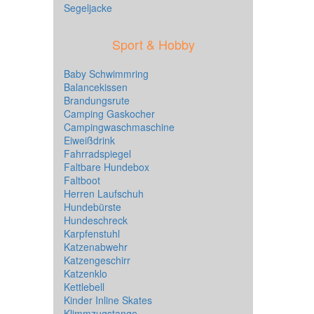
Segeljacke
Sport & Hobby
Baby Schwimmring
Balancekissen
Brandungsrute
Camping Gaskocher
Campingwaschmaschine
Eiweißdrink
Fahrradspiegel
Faltbare Hundebox
Faltboot
Herren Laufschuh
Hundebürste
Hundeschreck
Karpfenstuhl
Katzenabwehr
Katzengeschirr
Katzenklo
Kettlebell
Kinder Inline Skates
Klimmzugstange