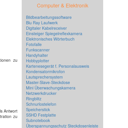
Computer & Elektronik
Bildbearbeitungssoftware
Blu Ray Laufwerk
Digitaler Kabelreceiver
Einsteiger Spiegelreflexkamera
Elektronisches Wörterbuch
Fotofalle
Funkscanner
Handyhalter
tionen zu
Hobbyplotter
Kartenesegerät f. Personalausweis
Kondensatormikrofon
Lautsprechersystem
Master-Slave-Steckdose
Mini Überwachungskamera
Netzwerkdrucker
Ringblitz
Schnurlostelefon
Speicherstick
ls Antwort
SSHD Festplatte
tration zu
Subnotebook
Überspannungsschutz Steckdosenleiste