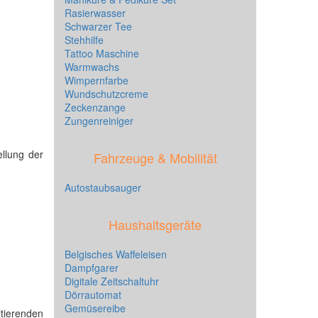
Rasierwasser
Schwarzer Tee
Stehhilfe
Tattoo Maschine
Warmwachs
Wimpernfarbe
Wundschutzcreme
Zeckenzange
Zungenreiniger
ellung der
Fahrzeuge & Mobilität
Autostaubsauger
Haushaltsgeräte
Belgisches Waffeleisen
Dampfgarer
Digitale Zeitschaltuhr
Dörrautomat
Gemüsereibe
tierenden