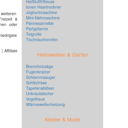
Heißluftfritteuse
Ionen Haartrockner
Joghurtmaschine
 weiteren
Mini-Nähmaschine
reizeit &
Parmesanreibe
chen oder
Partypfanne
Teigrolle
iedrigste
Tischräucherofen
 Affiliate
Heimwerken & Garten
Brennholzsäge
Fugenkratzer
Schlammsauger
Schlitzfräse
Tapetenablöser
Unkrautstecher
Vogelhaus
Wärmewellenheizung
Kleider & Mode