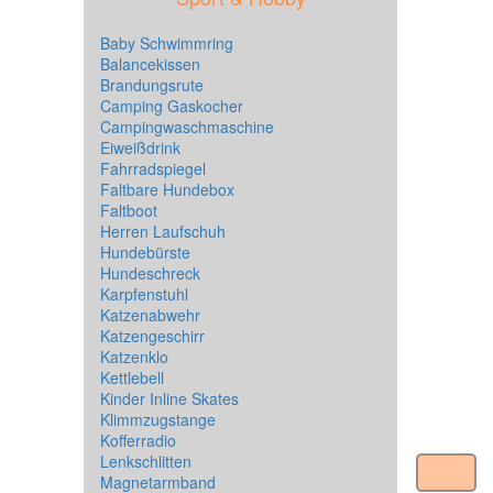
Baby Schwimmring
Balancekissen
Brandungsrute
Camping Gaskocher
Campingwaschmaschine
Eiweißdrink
Fahrradspiegel
Faltbare Hundebox
Faltboot
Herren Laufschuh
Hundebürste
Hundeschreck
Karpfenstuhl
Katzenabwehr
Katzengeschirr
Katzenklo
Kettlebell
Kinder Inline Skates
Klimmzugstange
Kofferradio
Lenkschlitten
Magnetarmband