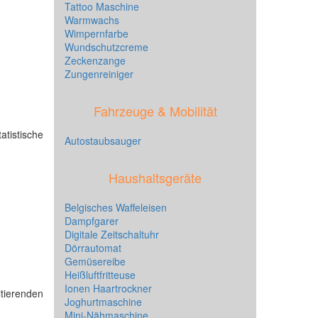
Tattoo Maschine
Warmwachs
Wimpernfarbe
Wundschutzcreme
Zeckenzange
Zungenreiniger
Fahrzeuge & Mobilität
atistische
Autostaubsauger
Haushaltsgeräte
Belgisches Waffeleisen
Dampfgarer
Digitale Zeitschaltuhr
Dörrautomat
Gemüsereibe
Heißluftfritteuse
Ionen Haartrockner
ltierenden
Joghurtmaschine
Mini-Nähmaschine