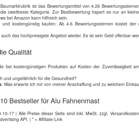
Baumarktrubrik ist das Bewertungsmittel von 4.26 Bewertungssternen
e zweitbeste Kategorie. Zur Bestbewertung hapert es nur an kleinen
ws bei Amazon kann hilfreich sein.
 und kostengünstig kaufen: Ab 4.6 Bewertungssternen kostet der 
uch das hochpreisigste Angebot wieder. Es ist sein Geld offenbar wer
ie Qualität
 bei kostengünstigen Produkten auf Kosten der Zuverlässigkeit am
ch und ungefährlich für die Gesundheit?
s
: Was erwarte ich mir von meiner Anschaffung und zu welchem Einkau
e 10 Bestseller für Alu Fahnenmast
0-17 | Alle Preise dieser Seite sind inkl. MwSt. zzgl. Versandkosten |
tising API. | * = Affiliate-Link