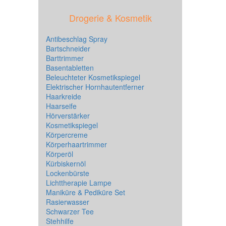
Drogerie & Kosmetik
Antibeschlag Spray
Bartschneider
Barttrimmer
Basentabletten
Beleuchteter Kosmetikspiegel
Elektrischer Hornhautentferner
Haarkreide
Haarseife
Hörverstärker
Kosmetikspiegel
Körpercreme
Körperhaartrimmer
Körperöl
Kürbiskernöl
Lockenbürste
Lichttherapie Lampe
Maniküre & Pediküre Set
Rasierwasser
Schwarzer Tee
Stehhilfe