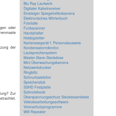
Blu Ray Laufwerk
Digitaler Kabelreceiver
Einsteiger Spiegelreflexkamera
Elektronisches Wörterbuch
Fotofalle
ngen oder
Funkscanner
hnenmaste
Handyhalter
Hobbyplotter
Kartenesegerät f. Personalausweis
tzung der
Kondensatormikrofon
Lautsprechersystem
Master-Slave-Steckdose
Mini Überwachungskamera
Netzwerkdrucker
Ringblitz
Schnurlostelefon
Speicherstick
SSHD Festplatte
Subnotebook
fung? Zur
Überspannungsschutz Steckdosenleiste
betrachtet.
Videobearbeitungssoftware
Virenschutzprogramme
Wifi Repeater