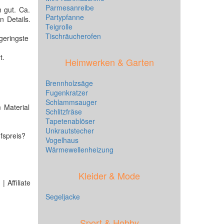
Parmesanreibe
 gut. Ca.
Partypfanne
 Details.
Teigrolle
Tischräucherofen
geringste
t.
Heimwerken & Garten
Brennholzsäge
Fugenkratzer
Schlammsauger
 Material
Schlitzfräse
Tapetenablöser
Unkrautstecher
fspreis?
Vogelhaus
Wärmewellenheizung
Kleider & Mode
 Affiliate
Segeljacke
Sport & Hobby