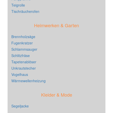
Teigrolle
Tischräucherofen
Heimwerken & Garten
Brennholzsäge
Fugenkratzer
Schlammsauger
Schlitzfräse
Tapetenablöser
Unkrautstecher
Vogelhaus
Wärmewellenheizung
Kleider & Mode
Segeljacke