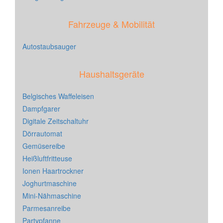
Fahrzeuge & Mobilität
Autostaubsauger
Haushaltsgeräte
Belgisches Waffeleisen
Dampfgarer
Digitale Zeitschaltuhr
Dörrautomat
Gemüsereibe
Heißluftfritteuse
Ionen Haartrockner
Joghurtmaschine
Mini-Nähmaschine
Parmesanreibe
Partypfanne