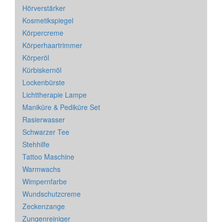
Hörverstärker
Kosmetikspiegel
Körpercreme
Körperhaartrimmer
Körperöl
Kürbiskernöl
Lockenbürste
Lichttherapie Lampe
Maniküre & Pediküre Set
Rasierwasser
Schwarzer Tee
Stehhilfe
Tattoo Maschine
Warmwachs
Wimpernfarbe
Wundschutzcreme
Zeckenzange
Zungenreiniger