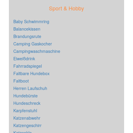
Sport & Hobby
Baby Schwimmring
Balancekissen
Brandungsrute
Camping Gaskocher
Campingwaschmaschine
Eiweißdrink
Fahrradspiegel
Faltbare Hundebox
Faltboot
Herren Laufschuh
Hundebürste
Hundeschreck
Karpfenstuhl
Katzenabwehr
Katzengeschirr
Katzenklo