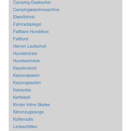
Camping Gaskocher
Campingwaschmaschine
Eiweißdrink
Fahrradspiegel
Faltbare Hundebox
Faltboot
Herren Laufschuh
Hundebürste
Hundeschreck
Karpfenstuhl
Katzenabwehr
Katzengeschirr
Katzenklo
Kettlebell
Kinder Inline Skates
Klimmzugstange
Kofferradio
Lenkschlitten