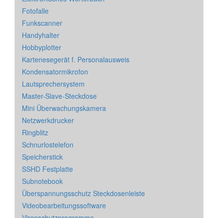
Fotofalle
Funkscanner
Handyhalter
Hobbyplotter
Kartenesegerät f. Personalausweis
Kondensatormikrofon
Lautsprechersystem
Master-Slave-Steckdose
Mini Überwachungskamera
Netzwerkdrucker
Ringblitz
Schnurlostelefon
Speicherstick
SSHD Festplatte
Subnotebook
Überspannungsschutz Steckdosenleiste
Videobearbeitungssoftware
Virenschutzprogramme