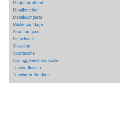
Magnetarmband
Metalldetektor
Metallsuchgerät
Rückenbandage
Saunaaufguss
Skirucksack
Skiwachs
Sporttasche
Sprunggelenkbandasche
Taucherflossen
Tennisarm Bandage
Impressum
&
Datenschutz
| * = Affiliate Link