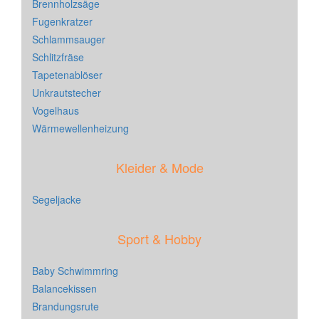
Brennholzsäge
Fugenkratzer
Schlammsauger
Schlitzfräse
Tapetenablöser
Unkrautstecher
Vogelhaus
Wärmewellenheizung
Kleider & Mode
Segeljacke
Sport & Hobby
Baby Schwimmring
Balancekissen
Brandungsrute