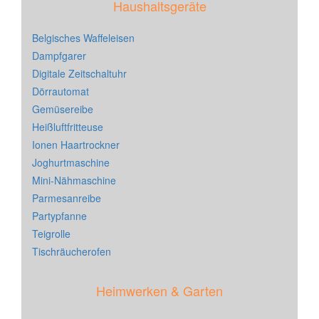
Haushaltsgeräte
Belgisches Waffeleisen
Dampfgarer
Digitale Zeitschaltuhr
Dörrautomat
Gemüsereibe
Heißluftfritteuse
Ionen Haartrockner
Joghurtmaschine
Mini-Nähmaschine
Parmesanreibe
Partypfanne
Teigrolle
Tischräucherofen
Heimwerken & Garten