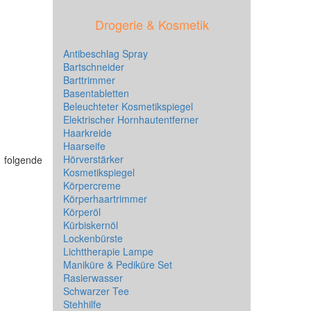
Drogerie & Kosmetik
Antibeschlag Spray
Bartschneider
Barttrimmer
Basentabletten
Beleuchteter Kosmetikspiegel
Elektrischer Hornhautentferner
Haarkreide
Haarseife
Hörverstärker
t folgende
Kosmetikspiegel
Körpercreme
Körperhaartrimmer
Körperöl
Kürbiskernöl
Lockenbürste
Lichttherapie Lampe
Maniküre & Pediküre Set
Rasierwasser
Schwarzer Tee
Stehhilfe