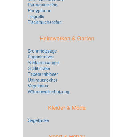
Parmesanreibe
Partypfanne
Teigrolle
Tischräucherofen
Heimwerken & Garten
Brennholzsäge
Fugenkratzer
Schlammsauger
Schlitzfräse
Tapetenablöser
Unkrautstecher
Vogelhaus
Wärmewellenheizung
Kleider & Mode
Segeljacke
Sport & Hobby