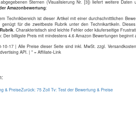
bgegebenen Sternen (Visualisierung Nr. [3]) liefert weitere Daten 
 der Amazonbewertung
:
m Technikbereich ist dieser Artikel mit einer durchschnittlichen Bew
 genügt für die zweitbeste Rubrik unter den Technikartikeln. Diese
 Rubrik
. Charakteristisch sind leichte Fehler oder käuferseitige Frustra
: Der billigste Preis mit mindestens 4.6 Amazon Bewertungen beginnt 
0-17 | Alle Preise dieser Seite sind inkl. MwSt. zzgl. Versandkosten |
tising API. | * = Affiliate-Link
n:
ng & Preise
Zurück:
75 Zoll Tv: Test der Bewertung & Preise