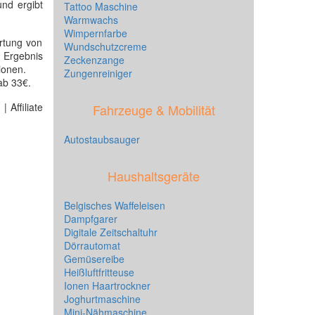
und ergibt
Tattoo Maschine
Warmwachs
Wimpernfarbe
ertung von
Wundschutzcreme
s Ergebnis
Zeckenzange
tionen.
Zungenreiniger
ab 33€.
 Affiliate
Fahrzeuge & Mobilität
Autostaubsauger
Haushaltsgeräte
Belgisches Waffeleisen
Dampfgarer
Digitale Zeitschaltuhr
Dörrautomat
Gemüsereibe
Heißluftfritteuse
Ionen Haartrockner
Joghurtmaschine
Mini-Nähmaschine