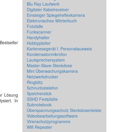
Blu Ray Laufwerk
Digitaler Kabelreceiver
Einsteiger Spiegelreflexkamera
Elektronisches Wörterbuch
Fotofalle
Funkscanner
Handyhalter
Bestseller
Hobbyplotter
Kartenesegerät f. Personalausweis
Kondensatormikrofon
Lautsprechersystem
Master-Slave-Steckdose
Mini Überwachungskamera
Netzwerkdrucker
Ringblitz
Schnurlostelefon
Speicherstick
ur Lösung
SSHD Festplatte
ysiert. In
Subnotebook
Überspannungsschutz Steckdosenleiste
Videobearbeitungssoftware
Virenschutzprogramme
Wifi Repeater